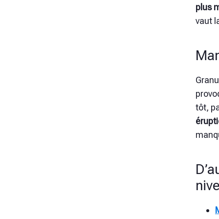
plus 
vaut l
Man
Granu
provo
tôt, 
érupt
manqu
D’a
nive