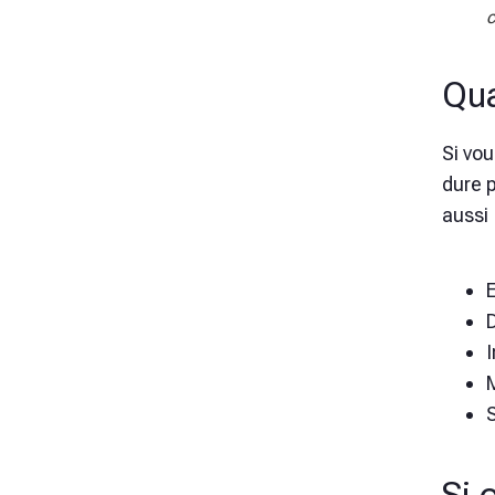
c
Qua
Si vo
dure 
aussi 
D