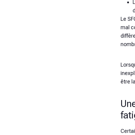
Le SF
mal c
diffè
nombr
Lorsq
inexpl
être l
Une
fat
Certa