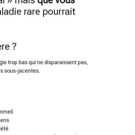
al » mais
que vous
ladie rare pourrait
re ?
gie trop bas qui ne disparaissent pas,
es sous-jacentes.
mmeil
iens
iété