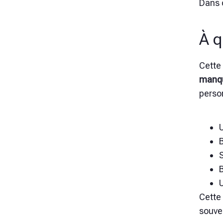
Dans c
À q
Cette 
manqu
perso
U
B
S
B
U
Cette 
souve