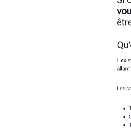
Si 
vou
êtr
Qu’
Il exi
allant
Les ca
T