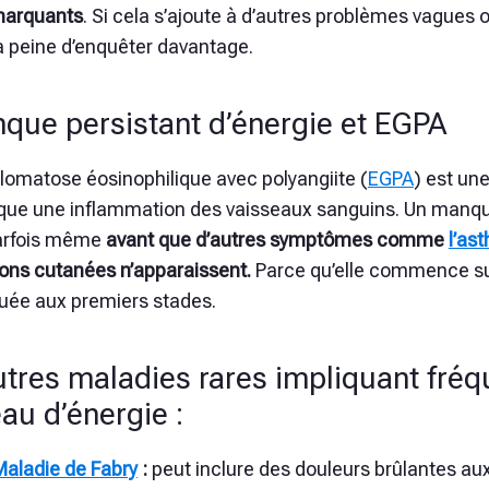
marquants
. Si cela s’ajoute à d’autres problèmes vague
a peine d’enquêter davantage.
que persistant d’énergie et EGPA
lomatose éosinophilique avec polyangiite (
EGPA
) est un
que une inflammation des vaisseaux sanguins. Un manque
parfois même
avant que d’autres symptômes comme
l’as
ions cutanées n’apparaissent.
Parce qu’elle commence su
ée aux premiers stades.
utres maladies rares impliquant fré
au d’énergie :
Maladie de Fabry
:
peut inclure des douleurs brûlantes aux