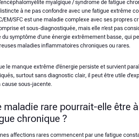
L’encéphalomyélite myalgique / syndrome de fatigue chron
distincte à ne pas confondre avec une fatigue extrêm
C/EM/SFC est une maladie complexe avec ses propres crit
omprise et sous-diagnostiquée, mais elle n’est pas cons
re du symptôme d’une énergie extrêmement basse, qui pe
euses maladies inflammatoires chroniques ou rares.
ue le manque extrême d’énergie persiste et survient par
iqués, surtout sans diagnostic clair, il peut être utile d’e
a cause sous-jacente.
 maladie rare pourrait-elle être à 
igue chronique ?
ines affections rares commencent par une fatigue consta