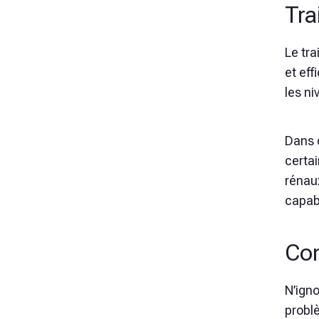
Tra
Le tra
et ef
les n
Dans 
certai
rénaux
capab
Con
N’igno
problè