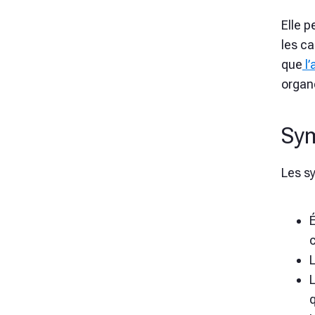
Elle p
les ca
que
l’
organe
Sy
Les s
L
q