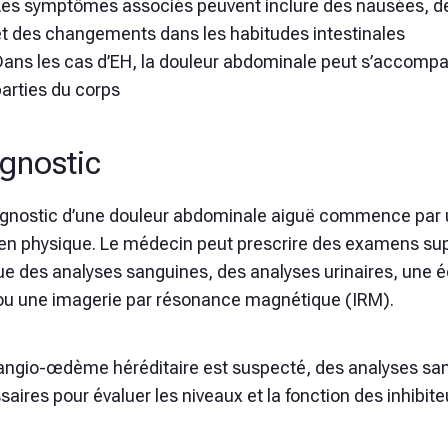
Les symptômes associés peuvent inclure des nausées, 
et des changements dans les habitudes intestinales
Dans les cas d’EH, la douleur abdominale peut s’accompa
arties du corps
gnostic
agnostic d’une douleur abdominale aiguë commence par un
n physique. Le médecin peut prescrire des examens supp
que des analyses sanguines, des analyses urinaires, une
ou une imagerie par résonance magnétique (IRM).
 angio-œdème héréditaire est suspecté, des analyses san
aires pour évaluer les niveaux et la fonction des inhibit