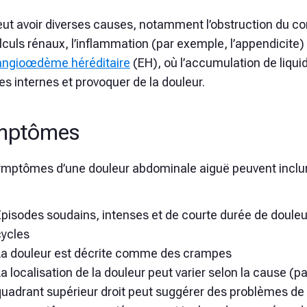
eut avoir diverses causes, notamment l’obstruction du cont
lculs rénaux, l’inflammation (par exemple, l’appendicite) 
angioœdème héréditaire
(EH), où l’accumulation de liqui
s internes et provoquer de la douleur.
mptômes
ymptômes d’une douleur abdominale aiguë peuvent inclur
Épisodes soudains, intenses et de courte durée de doule
cycles
La douleur est décrite comme des crampes
a localisation de la douleur peut varier selon la cause (
uadrant supérieur droit peut suggérer des problèmes de v