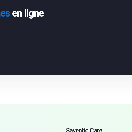
es
en ligne
Saventic Care