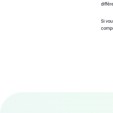
différ
Si vo
compr