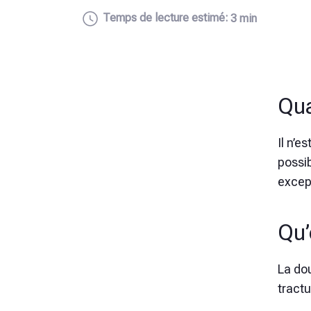
Temps de lecture estimé:
3 min
Qua
Il n’e
possi
except
Qu’
La do
tractu