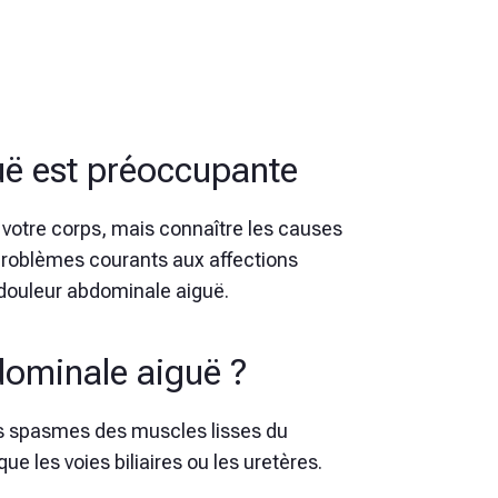
ë est préoccupante
s votre corps, mais connaître les causes
problèmes courants aux affections
a douleur abdominale aiguë.
dominale aiguë ?
s spasmes des muscles lisses du
e les voies biliaires ou les uretères.