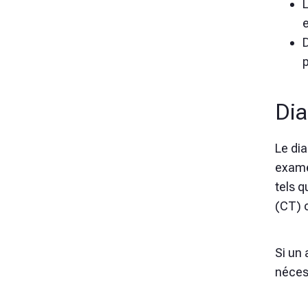
p
Dia
Le di
exame
tels 
(CT) 
Si un
nécess