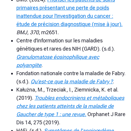
primaires présentant une perte de poids
inattendue pour l’investigation du cancer :
étude de précision diagnostique (mise à jour).
BMJ, 370
, m2651.
Centre d’information sur les maladies
génétiques et rares des NIH (GARD). (s.d.).
Granulomatose éosinophilique avec
polyangiite
.
Fondation nationale contre la maladie de Fabry.
(s.d.).
Qu’est-ce que la maladie de Fabry ?
.
Kałużna, M., Trzeciak, I., Ziemnicka, K. et al.
(2019).
Troubles endocriniens et métaboliques
chez les patients atteints de la maladie de
Gaucher de type 1 : une revue.
Orphanet J Rare
Dis 14, 275 (2019).
HAEi. (s.d.).
Symptômes de l’angioœdème