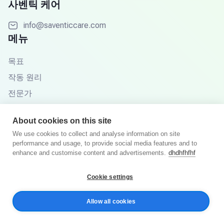
사벤틱 케어
info@saventiccare.com
메뉴
목표
작동 원리
전문가
파트너
About cookies on this site
지식 기반
We use cookies to collect and analyse information on site
자주 묻는 질문
performance and usage, to provide social media features and to
enhance and customise content and advertisements.
dhdhfhfhf
Cookie settings
© 2025년 Saventic Care. 판권 소유.
Allow all cookies
개인정보처리방침
이용 약관