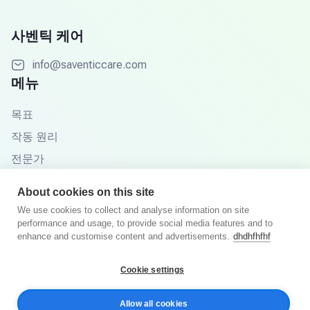
사벤틱 케어
info@saventiccare.com
메뉴
목표
작동 원리
전문가
파트너
About cookies on this site
지식 기반
We use cookies to collect and analyse information on site
performance and usage, to provide social media features and to
자주 묻는 질문
enhance and customise content and advertisements.
dhdhfhfhf
Cookie settings
© 2025년 Saventic Care. 판권 소유.
Allow all cookies