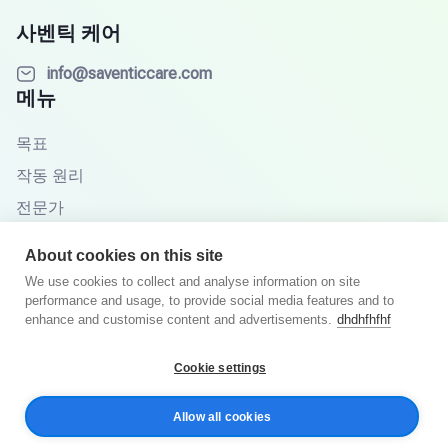
사벤틱 케어
info@saventiccare.com
메뉴
목표
작동 원리
전문가
파트너
About cookies on this site
지식 기반
We use cookies to collect and analyse information on site
performance and usage, to provide social media features and to
자주 묻는 질문
enhance and customise content and advertisements.
dhdhfhfhf
Cookie settings
© 2025년 Saventic Care. 판권 소유.
Allow all cookies
개인정보처리방침
이용 약관