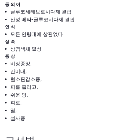
동의어
글루코세레브로시다제 결핍
산성 베타-글루코시다제 결핍
연식
모든 연령대에 상관없다
상속
상염색체 열성
증상
비장종양,
간비대,
혈소판감소증,
피를 흘리고,
쉬운 멍,
피로,
열,
설사증