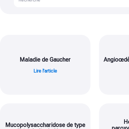
Maladie de Gaucher
Angioœdè
Lire l’article
H
Mucopolysaccharidose de type
paroxy