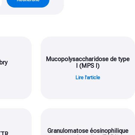
Mucopolysaccharidose de type
bry
I (MPS I)
Lire l’article
Granulomatose éosinophilique
TTR