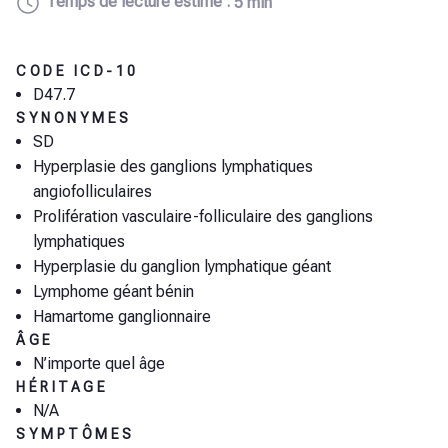
Temps de lecture estimé :
5 min
CODE ICD-10
D47.7
SYNONYMES
SD
Hyperplasie des ganglions lymphatiques
angiofolliculaires
Prolifération vasculaire-folliculaire des ganglions
lymphatiques
Hyperplasie du ganglion lymphatique géant
Lymphome géant bénin
Hamartome ganglionnaire
ÂGE
N’importe quel âge
HÉRITAGE
N/A
SYMPTÔMES