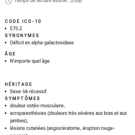
Temps de lecture estimé :
5 min
CODE ICD-10
E75.2
SYNONYMES
Déficit en alpha-galactosidase
ÂGE
N’importe quel âge
HÉRITAGE
Sexe-lié récessif
SYMPTÔMES
douleur ostéo-musculaire,
acroparesthésies (douleurs très sévères aux bras et aux
jambes),
lésions cutanées (angiocératome, éruption rouge-