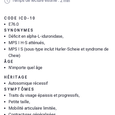
Temps de lecture estimé :
2 min
CODE ICD-10
E76.0
SYNONYMES
Déficit en alpha-L-iduronidase,
MPS I H-S atténués,
MPS I S (sous-type inclut Hurler-Scheie et syndrome de
Cheie)
ÂGE
N’importe quel âge
HÉRITAGE
Autosomique récessif
SYMPTÔMES
Traits du visage épaissis et progressifs,
Petite taille,
Mobilité articulaire limitée,
Contractures généralisées,