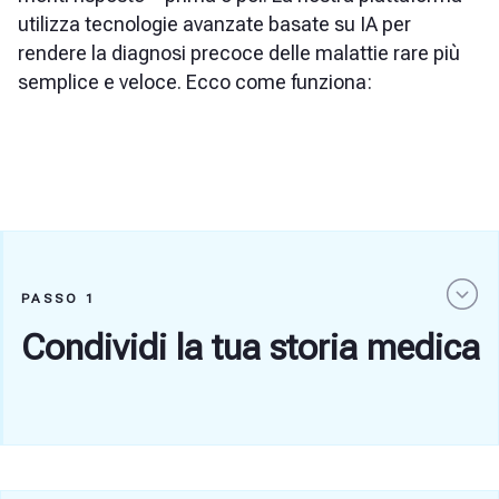
utilizza tecnologie avanzate basate su IA per
rendere la diagnosi precoce delle malattie rare più
semplice e veloce. Ecco come funziona:
PASSO 1
Condividi la tua storia medica
Il primo passo è semplice: ci fornisci informazioni
sulla tua salute tramite un modulo online. È come
un colloquio medico dettagliato, pensato per