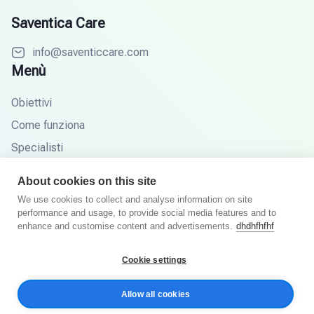
Saventica Care
info@saventiccare.com
Menù
Obiettivi
Come funziona
Specialisti
Partner
About cookies on this site
Base di conoscenza
We use cookies to collect and analyse information on site
performance and usage, to provide social media features and to
Domande frequenti
enhance and customise content and advertisements.
dhdhfhfhf
Cookie settings
© Saventic Care 2026. Tutti i diritti riservati.
Allow all cookies
Informativa sulla privacy
Termini e Condizioni