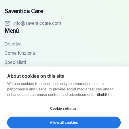
Saventica Care
info@saventiccare.com
Menù
Obiettivi
Come funziona
Specialisti
Partner
About cookies on this site
Base di conoscenza
We use cookies to collect and analyse information on site
performance and usage, to provide social media features and to
Domande frequenti
enhance and customise content and advertisements.
dhdhfhfhf
Cookie settings
© Saventic Care 2026. Tutti i diritti riservati.
Allow all cookies
Informativa sulla privacy
Termini e Condizioni