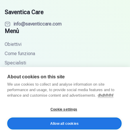
Saventica Care
info@saventiccare.com
Menù
Obiettivi
Come funziona
Specialisti
Partner
About cookies on this site
Base di conoscenza
We use cookies to collect and analyse information on site
performance and usage, to provide social media features and to
Domande frequenti
enhance and customise content and advertisements.
dhdhfhfhf
Cookie settings
© Saventic Care 2026. Tutti i diritti riservati.
Allow all cookies
Informativa sulla privacy
Termini e Condizioni