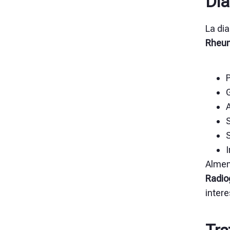
Dia
La dia
Rheum
G
S
S
I
Alme
Radio
intere