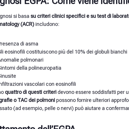
gnosi EGPA: Come viene identific
gnosi si basa
su criteri clinici specifici e su test di laborat
atology (ACR)
includono
:
Presenza di asma
li eosinofili costituiscono più del 10% dei globuli bianchi
Anomalie polmonari
intomi della polineuropatia
inusite
nfiltrazioni vascolari con eosinofili
no
quattro di questi criteri
devono essere soddisfatti per 
grafie o TAC dei polmoni
possono fornire ulteriori approf
ssato (ad esempio, pelle o nervi) può aiutare a confermar