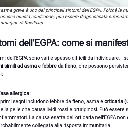
’asma grave è uno dei principali sintomi dell’EGPA. Poiché la ma
onosce questa condizione, può essere diagnosticata erroneame
mmagine di RawPixel
tomi dell’EGPA: come si manifest
omi dell’EGPA sono vari e spesso difficili da individuare. 
mi simili ad asma
e
febbre da fieno
, che possono persister
i:
ase allergica:
 primi segni includono febbre da fieno, asma e
orticaria (
ella pelle che causa lividi rossi e pruriginosi. Può essere
infiammatori. La causa esatta dell’orticaria nell’EGPA 
robabilmente collegata alla risposta immunitaria.