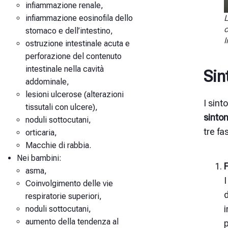
infiammazione renale,
infiammazione eosinofila dello
L
c
stomaco e dell’intestino,
I
ostruzione intestinale acuta e
perforazione del contenuto
intestinale nella cavità
Sin
addominale,
lesioni ulcerose (alterazioni
I sint
tissutali con ulcere),
sinto
noduli sottocutani,
tre fas
orticaria,
Macchie di rabbia.
Nei bambini:
F
asma,
I
Coinvolgimento delle vie
d
respiratorie superiori,
noduli sottocutani,
aumento della tendenza al
p