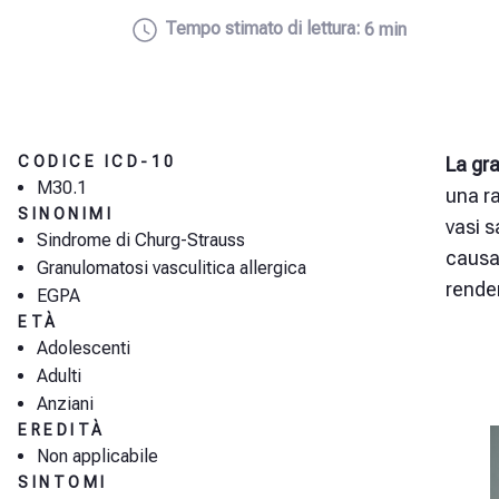
Tempo stimato di lettura:
6 min
CODICE ICD-10
La gr
M30.1
una r
SINONIMI
vasi s
Sindrome di Churg-Strauss
causa 
Granulomatosi vasculitica allergica
renden
EGPA
ETÀ
Adolescenti
Adulti
Anziani
EREDITÀ
Non applicabile
SINTOMI