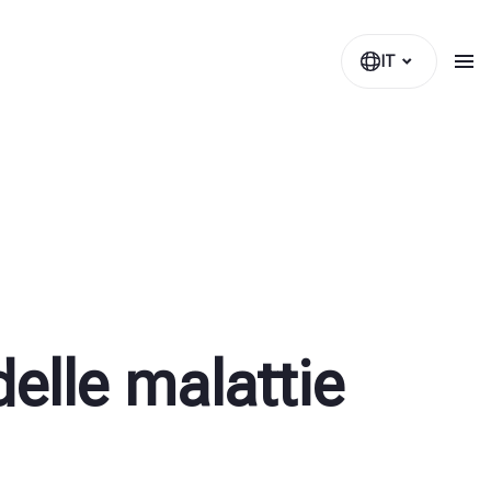
IT
elle malattie