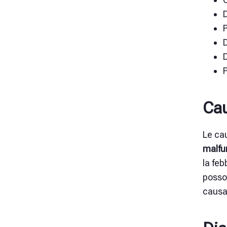
D
P
Cau
Le ca
malfu
la feb
posso
causa