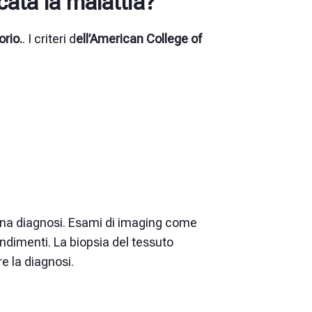
ata la malattia?
orio.
. I
criteri d
ell’American College of
una diagnosi. Esami di imaging come
ondimenti.
La biopsia
del tessuto
e la diagnosi.