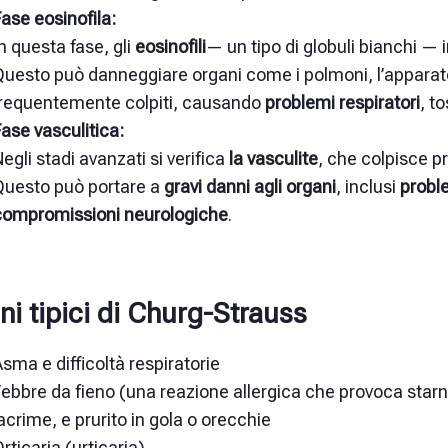
ase eosinofila:
n questa fase, gli
eosinofili
— un tipo di globuli bianchi — 
uesto può danneggiare organi come i polmoni, l’apparato 
frequentemente colpiti, causando
problemi respiratori
, t
ase vasculitica:
egli stadi avanzati si verifica
la vasculite
,
che colpisce p
Questo può portare a
gravi danni agli organi
,
inclusi
proble
compromissioni neurologiche
.
ni tipici di Churg-Strauss
sma e difficoltà respiratorie
Febbre da fieno
(una reazione allergica che provoca starnu
acrime, e prurito in gola o orecchie
rticaria (urticaria)