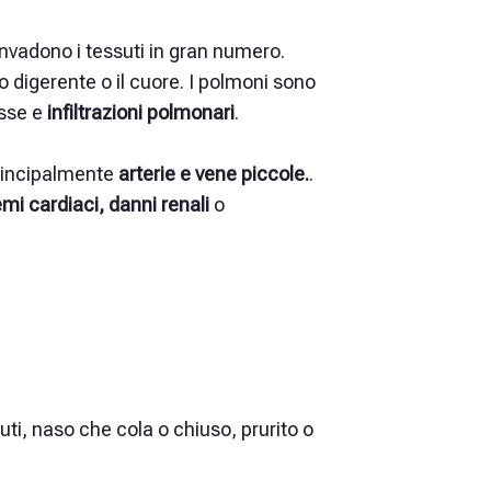
invadono i tessuti in gran numero.
digerente o il cuore. I
polmoni
sono
osse
e
infiltrazioni polmonari
.
rincipalmente
arterie e vene piccole.
.
mi cardiaci, danni renali
o
ti, naso che cola o chiuso, prurito o