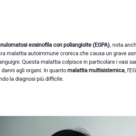
anulomatosi eosinofila con poliangioite (EGPA)
,
nota anc
ara malattia autoimmune cronica che causa un grave a
anguigni. Questa malattia colpisce in particolare i vasi s
danni agli organi. In
quanto
malattia multisistemica
, l’E
do la diagnosi più difficile.