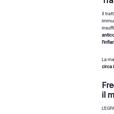
Tra
Il tr
immuni
insuff
antic
l’infi
La mag
circa 
Fre
il 
L’EGPA