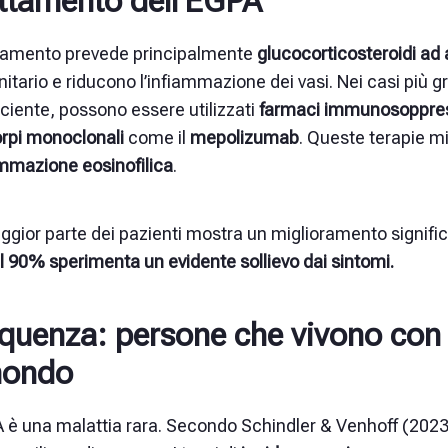
ttamento dell’EGPA
attamento prevede principalmente
glucocorticosteroidi ad 
tario e riducono l’infiammazione dei vasi. Nei casi più gra
iciente, possono essere utilizzati
farmaci immunosoppres
orpi monoclonali
come il
mepolizumab
.
Queste terapie mir
ammazione eosinofilica
.
gior parte dei pazienti mostra un miglioramento significat
il 90% sperimenta un evidente sollievo dai sintomi.
quenza: persone che vivono con 
mondo
 è una malattia rara. Secondo Schindler & Venhoff (2023)