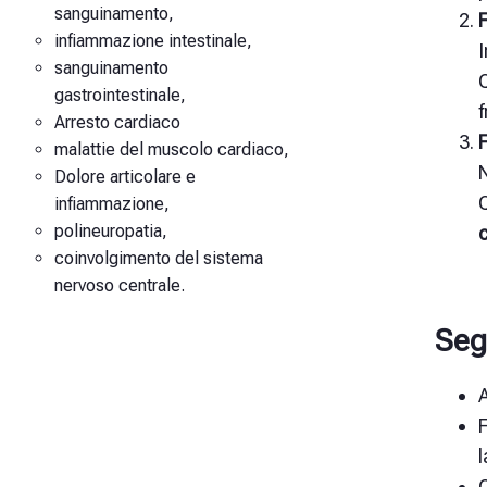
sanguinamento,
F
infiammazione intestinale,
I
sanguinamento
Q
gastrointestinale,
Arresto cardiaco
F
malattie del muscolo cardiaco,
N
Dolore articolare e
infiammazione,
polineuropatia,
coinvolgimento del sistema
nervoso centrale.
Seg
A
l
O