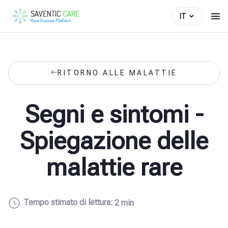
IT
RITORNO ALLE MALATTIE
Segni e sintomi -
Spiegazione delle
malattie rare
Tempo stimato di lettura:
2 min