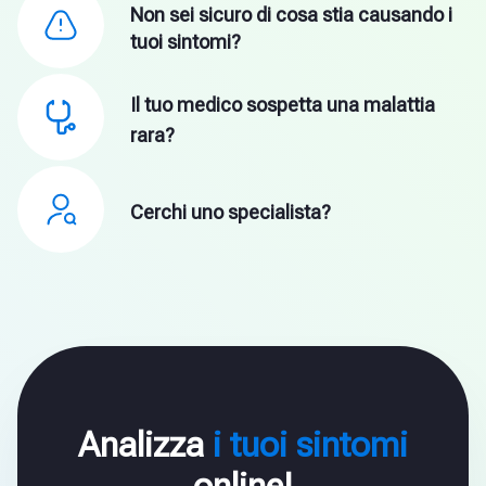
Non sei sicuro di cosa stia causando i
tuoi sintomi?
Il tuo medico sospetta una malattia
rara?
Cerchi uno specialista?
Analizza
i tuoi sintomi