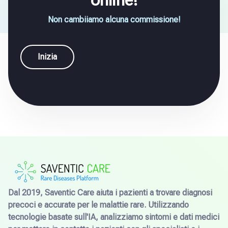
online!
Non cambiiamo alcuna commissione!
Inizia
Dal 2019, Saventic Care aiuta i pazienti a trovare diagnosi
precoci e accurate per le malattie rare. Utilizzando
tecnologie basate sull'IA, analizziamo sintomi e dati medici