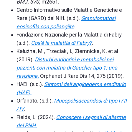
BMJ, 370
, m2651.
Centro Informativo sulle Malattie Genetiche e
Rare (GARD) del NIH. (s.d.).
Granulomatosi
eosinofila con poliangiite
.
Fondazione Nazionale per la Malattia di Fabry.
(s.d.).
Cos’è la malattia di Fabry?
.
Kałużna, M., Trzeciak, I., Ziemnicka, K. et al
(2019).
Disturbi endocrini e metabolici nei
pazienti con malattia di Gaucher tipo 1: una
revisione.
Orphanet J Rare Dis 14, 275 (2019).
HAEi. (s.d.).
Sintomi dell’angioedema ereditario
(HAE).
Orfanato. (s.d.).
Mucopolisaccaridosi di tipo I / II
/ IV
.
Fields, L. (2024).
Conoscere i segnali di allarme
del PNH.