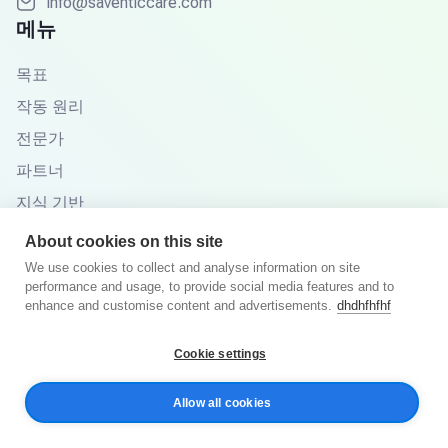
info@saventiccare.com
메뉴
목표
작동 원리
전문가
파트너
지식 기반
자주 묻는 질문
About cookies on this site
We use cookies to collect and analyse information on site
performance and usage, to provide social media features and to
enhance and customise content and advertisements.
dhdhfhfhf
© 2025년 Saventic Care. 판권 소유.
Cookie settings
개인정보처리방침
이용 약관
Allow all cookies