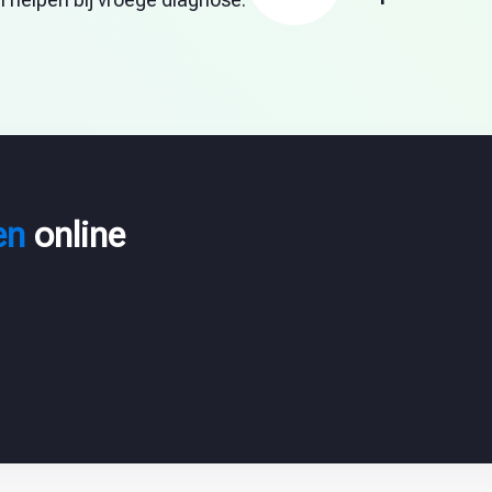
en
online