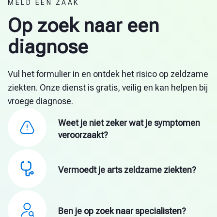
MELD EEN ZAAK
zal alle benodigde informatie over de test geven, het
proces in detail uitleggen en de juiste afspraak
Op zoek naar een
Je krijgt zo snel mogelijk een gedetailleerd oordeel.
regelen.
diagnose
Belangrijk!
Deze analyse is volledig gratis en
Vul het formulier in en ontdek het risico op zeldzame
kan enkele weken duren, omdat elke zaak zijn
ziekten. Onze dienst is gratis, veilig en kan helpen bij
eigen complexiteit heeft.
vroege diagnose.
Weet je niet zeker wat je symptomen
veroorzaakt?
Vermoedt je arts zeldzame ziekten?
Ben je op zoek naar specialisten?