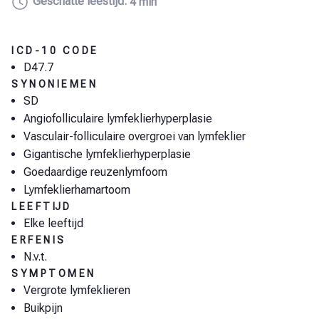
Geschatte leestijd:
4 min
ICD-10 CODE
D47.7
SYNONIEMEN
SD
Angiofolliculaire lymfeklierhyperplasie
Vasculair-folliculaire overgroei van lymfeklier
Gigantische lymfeklierhyperplasie
Goedaardige reuzenlymfoom
Lymfeklierhamartoom
LEEFTIJD
Elke leeftijd
ERFENIS
N.v.t.
SYMPTOMEN
Vergrote lymfeklieren
Buikpijn