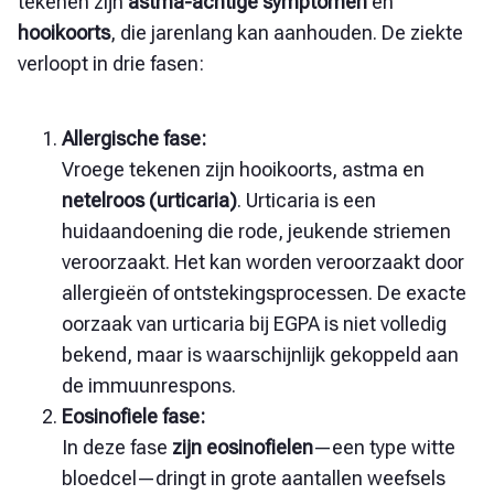
tekenen zijn
astma-achtige symptomen
en
hooikoorts
, die jarenlang kan aanhouden. De ziekte
verloopt in drie fasen:
Allergische fase:
Vroege tekenen zijn hooikoorts, astma en
netelroos (urticaria)
. Urticaria is een
huidaandoening die rode, jeukende striemen
veroorzaakt. Het kan worden veroorzaakt door
allergieën of ontstekingsprocessen. De exacte
oorzaak van urticaria bij EGPA is niet volledig
bekend, maar is waarschijnlijk gekoppeld aan
de immuunrespons.
Eosinofiele fase:
In deze fase
zijn eosinofielen
—een type witte
bloedcel—dringt in grote aantallen weefsels