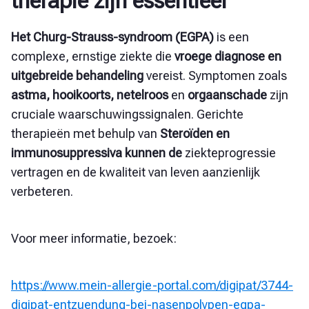
therapie zijn essentieel
Het Churg-Strauss-syndroom (EGPA)
is een
complexe, ernstige ziekte die
vroege diagnose en
uitgebreide behandeling
vereist
. Symptomen zoals
astma, hooikoorts, netelroos
en
orgaanschade
zijn
cruciale waarschuwingssignalen. Gerichte
therapieën met behulp van
Steroïden en
immunosuppressiva kunnen de
ziekteprogressie
vertragen en de kwaliteit van leven aanzienlijk
verbeteren.
Voor meer informatie, bezoek:
https://www.mein-allergie-portal.com/digipat/3744-
digipat-entzuendung-bei-nasenpolypen-egpa-