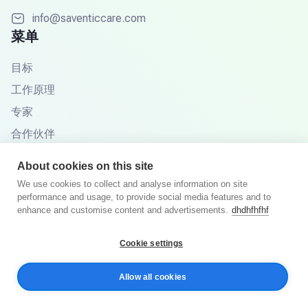
info@saventiccare.com
菜单
目标
工作原理
专家
合作伙伴
知识库
About cookies on this site
常见问题
We use cookies to collect and analyse information on site
performance and usage, to provide social media features and to
enhance and customise content and advertisements.
dhdhfhfhf
© 2026年Saventic Care。版权所有。
Cookie settings
隐私政策
条款与条件
Allow all cookies