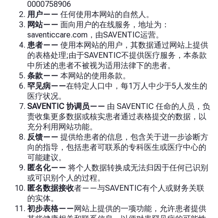
0000758906
用户——
任何使用本网站的自然人。
网站——
面向用户的在线服务，地址为：
saventiccare.com，由SAVENTIC运营。
患者——
使用本网站的用户，其数据通过网站上提供
的表格处理;由于SAVENTIC不提供医疗服务，本条款
中所述的患者不被视为适用法律下的患者。
条款——
本网站的使用条款。
罕见病——
在
特定人口中，每1万人中少于5人发生的
医疗状况。
SAVENTIC 协调员——
由 SAVENTIC 任命的人员，负
责收集更多数据或核实患者通过表格提交的数据，以
充分利用网站功能。
反馈——
提供给患者的信息，包含关于进一步诊断方
向的指导，包括患者可联系的专科医生或医疗中心的
可能建议。
匿名化——
将个人数据转换成无法归因于任何已识别
或可识别个人的过程。
匿名数据接收
者
——与SAVENTIC有个人或财务关联
的实体。
初步表格——
网站上
提供的一项功能，允许患者提供