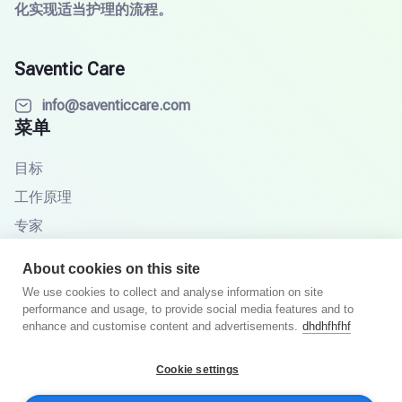
化实现适当护理的流程。
Saventic Care
info@saventiccare.com
菜单
目标
工作原理
专家
合作伙伴
About cookies on this site
知识库
We use cookies to collect and analyse information on site
performance and usage, to provide social media features and to
常见问题
enhance and customise content and advertisements.
dhdhfhfhf
Cookie settings
© 2026年Saventic Care。版权所有。