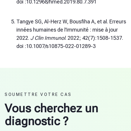
doi :10.12968/hmed.2019.80.7.391
Tangye SG, Al-Herz W, Bousfiha A, et al. Erreurs
innées humaines de l’immunité : mise à jour
2022.
J Clin Immunol
. 2022; 42(7):1508-1537.
doi :10.1007/s10875-022-01289-3
SOUMETTRE VOTRE CAS
Vous cherchez un
diagnostic ?