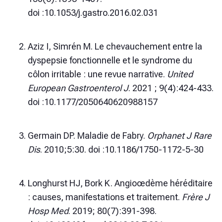
doi :10.1053/j.gastro.2016.02.031
Aziz I, Simrén M. Le chevauchement entre la
dyspepsie fonctionnelle et le syndrome du
côlon irritable : une revue narrative.
United
European Gastroenterol J
. 2021 ; 9(4):424-433.
doi :10.1177/2050640620988157
Germain DP. Maladie de Fabry.
Orphanet J Rare
Dis
. 2010;5:30. doi :10.1186/1750-1172-5-30
Longhurst HJ, Bork K. Angioœdème héréditaire
: causes, manifestations et traitement.
Frère J
Hosp Med
. 2019; 80(7):391-398.