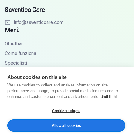
Saventica Care
info@saventiccare.com
Menù
Obiettivi
Come funziona
Specialisti
Partner
About cookies on this site
Base di conoscenza
We use cookies to collect and analyse information on site
performance and usage, to provide social media features and to
Domande frequenti
enhance and customise content and advertisements.
dhdhfhfhf
Cookie settings
© Saventic Care 2026. Tutti i diritti riservati.
Allow all cookies
Informativa sulla privacy
Termini e Condizioni