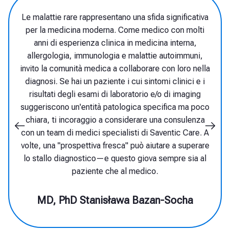
Sebbene esistano molte malattie rare, ogni
singola condizione colpisce un numero
così ridotto di pazienti che solo
pochissimi medici hanno esperienza nella
loro diagnosi. Solo le tecnologie più
recenti, supportate dalla cosiddetta
intelligenza artificiale, possono aiutare a
identificare efficacemente tali malattie e
consentire l'ndirizzamento del paziente
verso il centro e gli specialisti appropriati,
che possono giudicarlo idoneo per un
trattamento mirato.
MD, PhD Michał Nowicki