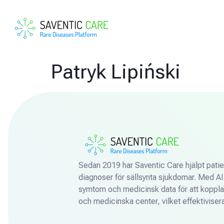
Patryk Lipiński
Sedan 2019 har Saventic Care hjälpt patien
diagnoser för sällsynta sjukdomar. Med AI-
symtom och medicinsk data för att koppla pa
och medicinska center, vilket effektiviserar