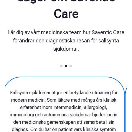
Care
Lär dig av vårt medicinska team hur Saventic Care
förändrar den diagnostiska resan för sällsynta
sjukdomar.
Även om det finns många sällsynta
sjukdomar, drabbar varje enskilt tillstånd så
få patienter att bara mycket få läkare har
erfarenhet av att ställa diagnos. Endast den
senaste teknologin, stödd av så kallad