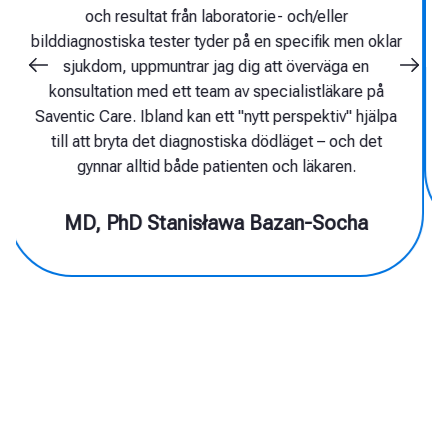
artificiell intelligens, kan effektivt
identifiera sådana sjukdomar och
möjliggöra remiss av patienten till rätt
center och specialister, som kan
kvalificera dem för riktad behandling.
MD, PhD Michał Nowicki