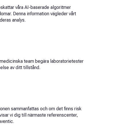
pskattar våra AI-baserade algoritmer
kdomar. Denna information vägleder vårt
deras analys.
medicinska team begära laboratorietester
else av ditt tillstånd.
onen sammanfattas och om det finns risk
isar vi dig till närmaste referenscenter,
ventic.