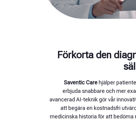
Förkorta den diagn
sä
Saventic Care
hjälper patient
erbjuda snabbare och mer exak
avancerad AI-teknik gör vår innovativ
att begära en kostnadsfri utvä
medicinska historia för att bedöma r