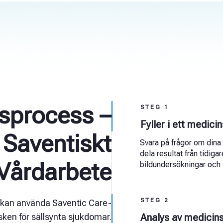
dsprocess –
STEG 1
Fyller i ett medici
 Saventiskt
Svara på frågor om dina
dela resultat från tidiga
Vårdarbete
bildundersökningar och f
STEG 2
 kan använda Saventic Care-
sken för sällsynta sjukdomar.
Analys av medicins