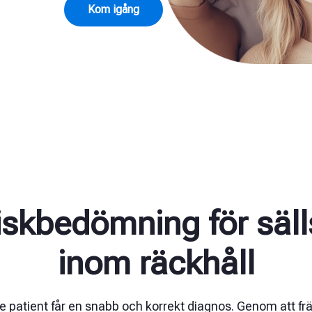
Kom igång
riskbedömning för säl
inom räckhåll
varje patient får en snabb och korrekt diagnos. Genom at