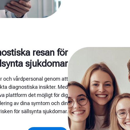
ostiska resan för
llsynta sjukdomar
er och vårdpersonal genom att
ta diagnostiska insikter. Med
a plattform det möjligt för dig
rdering av dina symtom och din
isken för sällsynta sjukdomar.