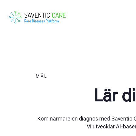
MÅL
Lär d
Kom närmare en diagnos med Saventic Car
Vi utvecklar AI-base