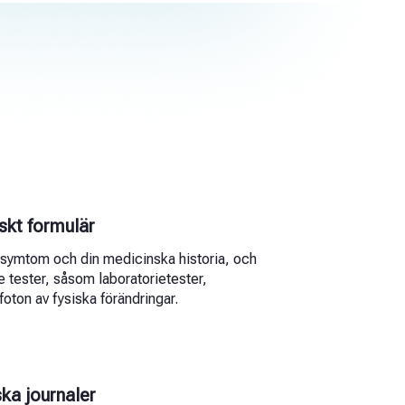
nskt formulär
 symtom och din medicinska historia, och
re tester, såsom laboratorietester,
oton av fysiska förändringar.
ka journaler