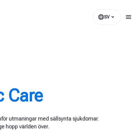
SV
c Care
nför utmaningar med sällsynta sjukdomar.
ge hopp världen över.