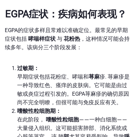
EGPA症状：疾病如何表现？
EGPA的症状多样且常难以准确定位。最常见的早期
症状包括
哮喘样症状
与
花粉热
，这种情况可能会持
续多年。该病分三个阶段发展：
过敏期：
早期症状包括花粉症、哮喘和
荨麻
疹
. 荨麻疹是
一种导致红色、瘙痒的皮肤病。它可能是由过
敏或炎症过程引发的。EGPA荨麻疹的确切原因
尚不完全明瞭，但很可能与免疫反应有关。
嗜酸性粒细胞期：
在此阶段，
嗜酸性粒细胞
——一种白细胞——
大量侵入组织。这可能损害肺部、消化系统或
心脏等器官。 该
肺
部
尤其容易受影响，导致
呼