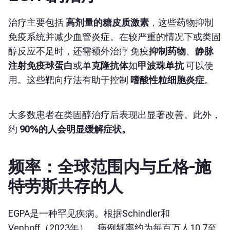
治疗主要包括
高剂量的糖皮质激素
，这些药物抑制
免疫系统并减少血管炎症。在较严重的情况下或类固
醇反应不足时，还需额外治疗
免疫
抑制药物
、
静脉
注射免疫球蛋白
或
单
克隆抗体
如
甲波珠单抗
可以使
用。这些靶向疗法有助于控制
嗜酸性粒细胞炎症
。
大多数患者在类固醇治疗后表现出显著改善。此外，
约
90%的人会明显缓解症状。
频率：全球范围内与丘格-施
特劳斯共存的人
EGPA是一种罕见疾病。根据Schindler和
Venhoff（2023年），病例频率约为每百万人10.7至