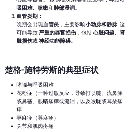
吸困难、咳嗽
和
肺部浸润
。
血管炎期：
晚期
会出现
血管炎
，主要影响
小动脉和静脉
. 这
可能导致
严重的器官损伤
，包括
心脏问题、肾
脏损伤
或
神经功能障碍
。
楚格-施特劳斯的典型症状
哮喘与呼吸困难
花粉症（
一种过敏反应，导致打喷嚏、流鼻涕
或鼻塞、眼睛瘙痒或流泪，以及喉咙或耳朵瘙
痒
荨麻疹（荨麻疹）
关节和肌肉疼痛