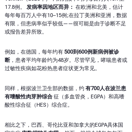
17.8例。
发病率因地区而异：
在欧洲和北美，估计
每年每百万人中有10–15例;在拉丁美洲和亚洲，数据
有限，但患病率似乎较低——很可能是由于诊断不足
或报告差异所致。
例如，在德国，每年约有
500到600例新病例被诊
断
，患者平均年龄约为48岁。尽管罕见，哮喘患者或
过敏性疾病如花粉热患者症状更为常见。
同样，根据波兰卫生部的数据，约
有700人在波兰患
有嗜酸性肉芽肿综合
征（多血管炎，EGPA）和高嗜
酸性综合征（HES）综合症。
相比之下，巴西、哥伦比亚和加拿大的EGPA具体国