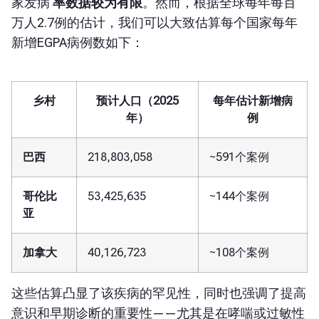
家发病
率数据较为有限
。然而，根据全球每年每百
万人2.7例的估计，我们可以大致估算每个国家每年
新增EGPA病例数如下：
乡村
预计人口（2025
每年估计新增病
年）
例
巴西
218,803,058
~591个案例
哥伦比
53,425,635
~144个案例
亚
加拿大
40,126,723
~108个案例
这些估算凸显了该疾病的罕见性，同时也强调了提高
意识和早期诊断的重要性——尤其是在哮喘或过敏性