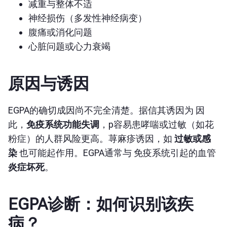
减重与整体不适
神经损伤（多发性神经病变）
腹痛或消化问题
心脏问题或心力衰竭
原因与诱因
EGPA的确切成因尚不完全清楚。据信其诱因为
因
此，
免疫系统功能失调
，p
容易患哮喘或过敏（如花
粉症）的人群风险更高。荨麻疹诱因，如
过敏或感
染
也可能起作用。EGPA通常与
免疫
系统引起的血管
炎症坏死
。
EGPA诊断：如何识别该疾
病？