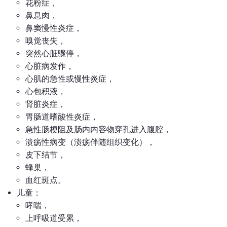
花粉症，
鼻息肉，
鼻窦慢性炎症，
嗅觉丧失，
突然心脏骤停，
心脏病发作，
心肌的急性或慢性炎症，
心包积液，
肾脏炎症，
胃肠道嗜酸性炎症，
急性肠梗阻及肠内内容物穿孔进入腹腔，
溃疡性病变（溃疡伴随组织变化），
皮下结节，
蜂巢，
血红斑点。
儿童：
哮喘，
上呼吸道受累，