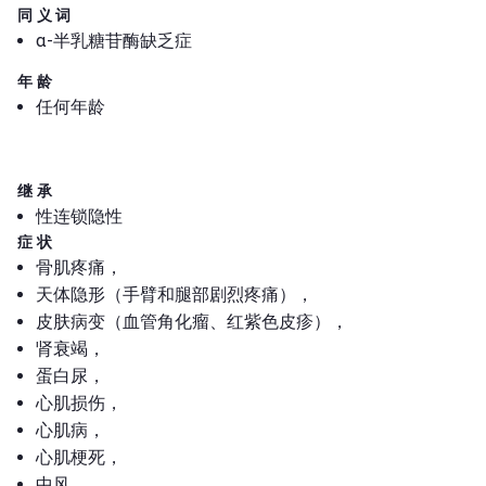
同义词
α-半乳糖苷酶缺乏症
年龄
任何年龄
继承
性连锁隐性
症状
骨肌疼痛，
天体隐形（手臂和腿部剧烈疼痛），
皮肤病变（血管角化瘤、红紫色皮疹），
肾衰竭，
蛋白尿，
心肌损伤，
心肌病，
心肌梗死，
中风，