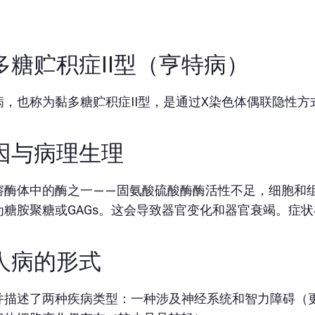
多糖贮积症II型（亨特病）
病，也称为黏多糖贮积症II型，是通过X染色体偶联隐性
因与病理生理
溶酶体中的酶之一——固氨酸硫酸酶酶活性不足，细胞和
为糖胺聚糖或GAGs。这会导致器官变化和器官衰竭。症
人病的形式
并描述了两种疾病类型：一种涉及神经系统和智力障碍（