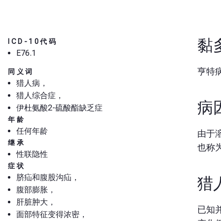
黏
ICD-10代码
E76.1
亨特
同义词
猎人病，
猎人综合症，
病
伊杜氨酸2-硫酸酯缺乏症
年龄
任何年龄
由于
继承
也称
性联隐性
症状
脐疝和腹股沟疝，
猎
腹部膨胀，
肝脏肿大，
已知
面部特征变得浓密，