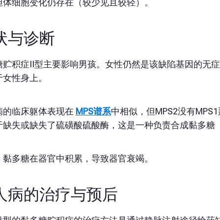
但体细胞变化仍存在（较少见且较轻）。
状与诊断
糖贮积症II型主要影响男孩。女性仍然是该缺陷基因的无症
于女性身上。
病的临床躯体表现在
MPS谱系
中相似，但MPS2没有MP
于缺失或缺失了硫磺酸硫酸酶，这是一种负责合成黏多糖（
，黏多糖在器官中积累，导致器官衰竭。
人病的治疗与预后