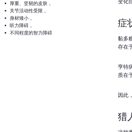
变化
厚重、坚韧的皮肤，
关节活动性受限，
身材矮小，
症
听力障碍，
不同程度的智力障碍
黏多
存在
亨特
质在
因此
猎