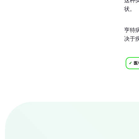
这种
状。
亨特
决于
✓
医