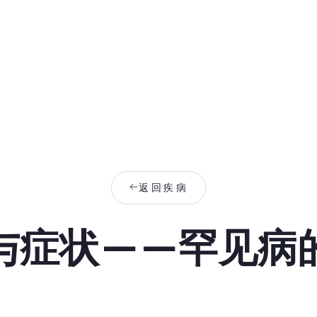
返回疾病
与症状——罕见病