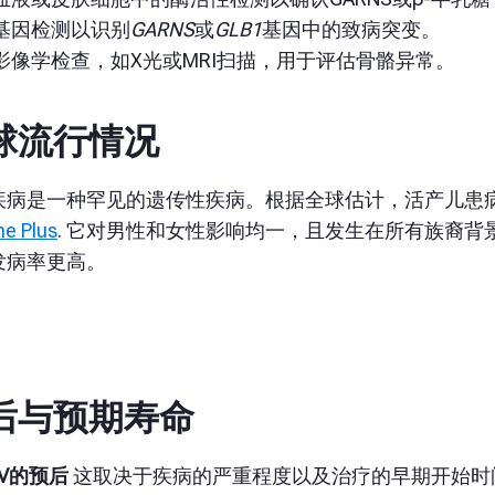
基因检测以识别
GARNS
或
GLB1
基因
中的致病突变
。
影像学检查，如X光或MRI扫描，用于评估骨骼异常。
球流行情况
疾病是一种罕见的遗传性疾病。根据全球估计，活产儿患病
ne Plus
. 它对男性和女性影响均一，且发生在所有族裔
发病率更高。
后与预期寿命
 IV的预后
这取决于疾病的严重程度以及治疗的早期开始时