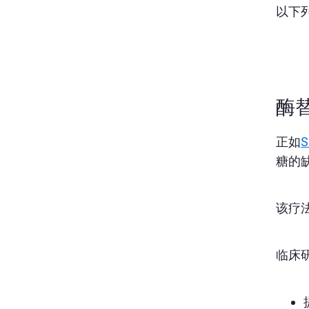
以下
酶
正如
糖的
该疗
临床