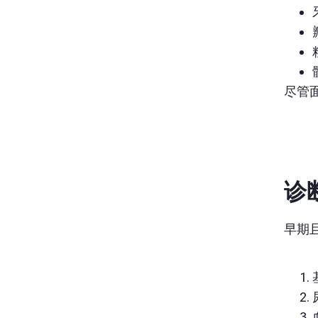
尽管
诊
早期