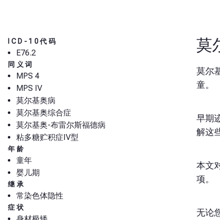
莫
ICD-10代码
E76.2
同义词
莫尔
MPS 4
童。
MPS IV
莫尔基奥病
莫尔基奥综合症
早期
莫尔基奥-布雷尔斯福德病
解这
粘多糖贮积症IV型
年龄
童年
本文
婴儿期
项。
继承
常染色体隐性
症状
无论
身材极矮