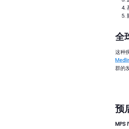
全
这种
Medli
群的
预
MPS