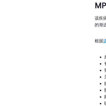
MP
该疾
的渐
根据