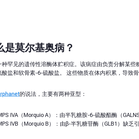
么是莫尔基奥病？
一种罕见的遗传性溶酶体贮积症。该病症由负责分解某些糖
硫酸盐和软骨素-6-硫酸盐。 这些物质在体内积累，导致
rphanet
的说
法，主要有两种亚型：
MPS IVA（Morquio A）：由半乳糖胺-6-硫酸酯酶（GA
MPS IVB（Morquio B）：由β-半乳糖苷酶（GLB1）缺乏