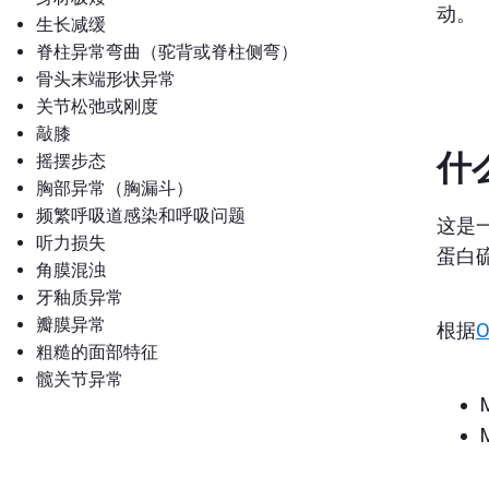
动。
生长减缓
脊柱异常弯曲（驼背或脊柱侧弯）
骨头末端形状异常
关节松弛或刚度
敲膝
什
摇摆步态
胸部异常（胸漏斗）
频繁呼吸道感染和呼吸问题
这是
听力损失
蛋白
角膜混浊
牙釉质异常
瓣膜异常
根据
O
粗糙的面部特征
髋关节异常