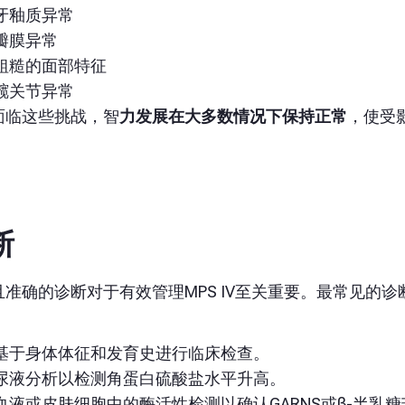
牙釉质异常
瓣膜异常
粗糙的面部特征
髋关节异常
面临这些挑战，
智
力发展在大多数情况下保持正常
，使受
断
且准确的诊断对于有效管理MPS IV至关重要。最常见的诊
基于身体体征和发育史进行临床检查。
尿液分析以检测角蛋白硫酸盐水平升高。
血液或皮肤细胞中的酶活性检测以确认GARNS或β-半乳