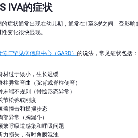
S IVA的症状
病的症状通常出现在幼儿期，通常在1至3岁之间。受影响
进性变化很快显现。
遗传与罕见病信息中心（GARD）
的说
法，常见症状包括：
身材过于矮小，生长迟缓
脊柱异常弯曲（驼背或脊柱侧弯）
骨末端不规则（骨骺形态异常）
关节松弛或刚度
膝盖撞击和摇摆步态
胸部异常（胸漏斗）
频繁呼吸道感染和呼吸问题
听力损失，有时角膜混浊