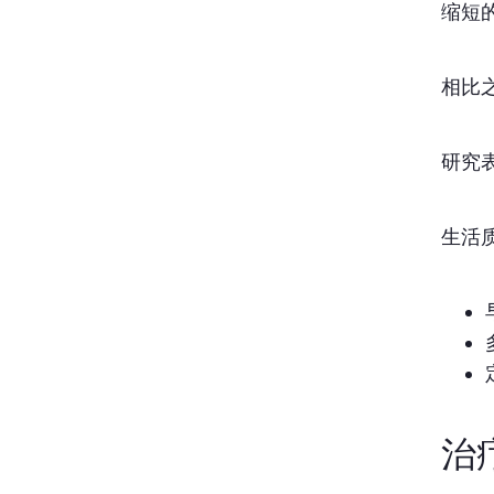
缩短
相比
研究
生活
治