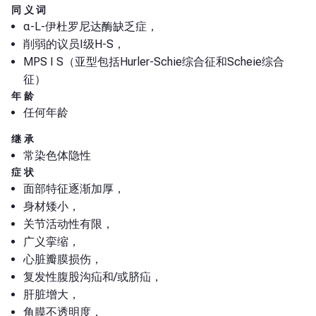
同义词
α-L-伊杜罗尼达酶缺乏症，
削弱的议员I级H-S，
MPS I S（亚型包括Hurler-Schie综合征和Scheie综合
征）
年龄
任何年龄
继承
常染色体隐性
症状
面部特征逐渐加厚，
身材矮小，
关节活动性有限，
广义挛缩，
心脏瓣膜损伤，
复发性腹股沟疝和/或脐疝，
肝脏增大，
角膜不透明度，