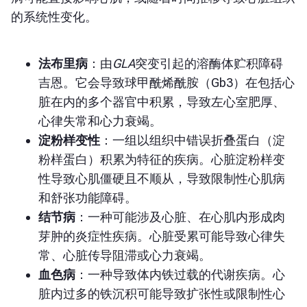
的系统性变化。
法布里病
：由
GLA
突变引起的溶酶体贮积障碍
吉恩。它会导致球甲酰烯酰胺（Gb3）在包括心
脏在内的多个器官中积累，导致左心室肥厚、
心律失常和心力衰竭。
淀粉样变性
：一组以组织中错误折叠蛋白（淀
粉样蛋白）积累为特征的疾病。心脏淀粉样变
性导致心肌僵硬且不顺从，导致限制性心肌病
和舒张功能障碍。
结节病
：一种可能涉及心脏、在心肌内形成肉
芽肿的炎症性疾病。心脏受累可能导致心律失
常、心脏传导阻滞或心力衰竭。
血色病
：一种导致体内铁过载的代谢疾病。心
脏内过多的铁沉积可能导致扩张性或限制性心