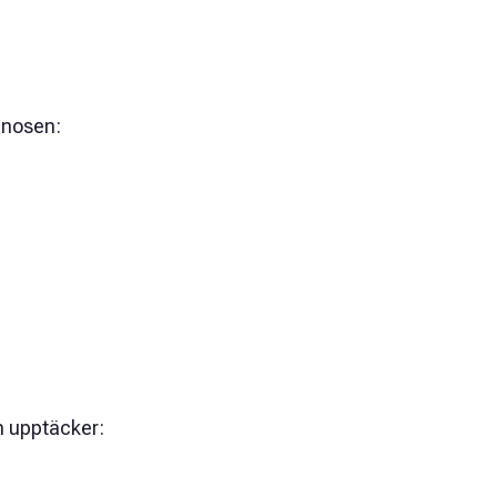
gnosen:
n upptäcker: