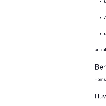
u
och bl
Beh
Hörnst
Huv