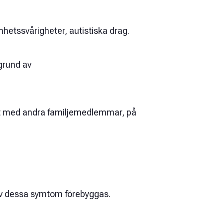
mhetssvårigheter, autistiska drag.
 grund av
fört med andra familjemedlemmar, på
 av dessa symtom förebyggas.