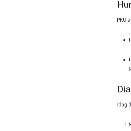
Hur
PKU är
I
Di
Idag 
N