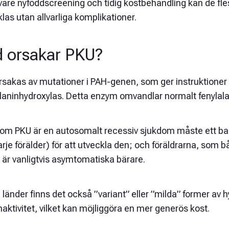
vare nyföddscreening och tidig kostbehandling kan de fl
las utan allvarliga komplikationer.
 orsakar PKU?
sakas av mutationer i PAH-genen, som ger instruktioner f
laninhydroxylas. Detta enzym omvandlar normalt fenylalan
som PKU är en autosomalt recessiv sjukdom måste ett ba
arje förälder) för att utveckla den; och föräldrarna, so
 är vanligtvis asymtomatiska bärare.
a länder finns det också ”variant” eller ”milda” former av
ktivitet, vilket kan möjliggöra en mer generös kost.