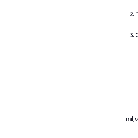
P
O
I mil