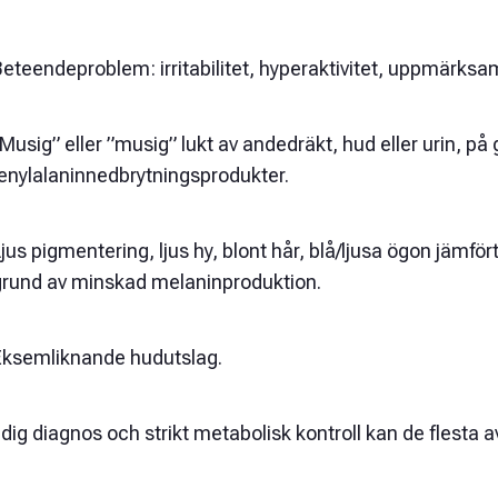
eteendeproblem: irritabilitet, hyperaktivitet, uppmärksa
Musig” eller ”musig” lukt av andedräkt, hud eller urin, på
fenylalaninnedbrytningsprodukter.
jus pigmentering, ljus hy, blont hår, blå/ljusa ögon jäm
grund av minskad melaninproduktion.
Eksemliknande hudutslag.
dig diagnos och strikt metabolisk kontroll kan de flesta