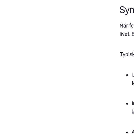
Sym
När f
livet.
Typisk
U
f
I
k
A