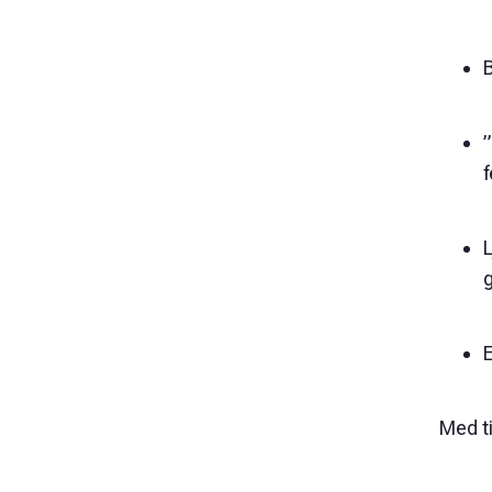
B
”
L
Med ti