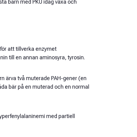
esta barn med PKU idag växa och
ör att tillverka enzymet
in till en annan aminosyra, tyrosin.
rn ärva två muterade PAH-gener (en
m båda bär på en muterad och en normal
 hyperfenylalaninemi med partiell