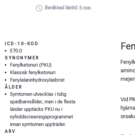
Beräknad lästid:
5 min
Fen
ICD-10-KOD
E70.0
SYNONYMER
Fenylk
Fenylketonuri (PKU)
aminos
Klassisk fenylketonuri
mejeri
Fenylalaninhydroxylasbrist
ÅLDER
Symtomen utvecklas i tidig
Vid PK
spädbarnsålder, men i de flesta
hjärna
länder upptäcks PKU nu i
orsak
nyföddscreeningsprogrammet
innan symtomen uppträder.
ARV