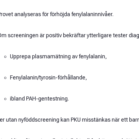
rovet analyseras för förhöjda fenylalaninnivåer.
m screeningen är positiv bekräftar ytterligare tester dia
Upprepa plasmamätning av fenylalanin,
Fenylalanin/tyrosin-förhållande,
ibland PAH-gentestning.
jöer utan nyföddscreening kan PKU misstänkas när ett bar