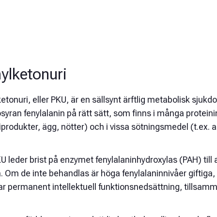
ylketonuri
etonuri, eller PKU, är en sällsynt ärftlig metabolisk sjuk
yran fenylalanin på rätt sätt, som finns i många protein
produkter, ägg, nötter) och i vissa sötningsmedel (t.ex. 
U leder brist på enzymet fenylalaninhydroxylas (PAH) till 
. Om de inte behandlas är höga fenylalaninnivåer giftiga,
ar permanent intellektuell funktionsnedsättning, tillsa