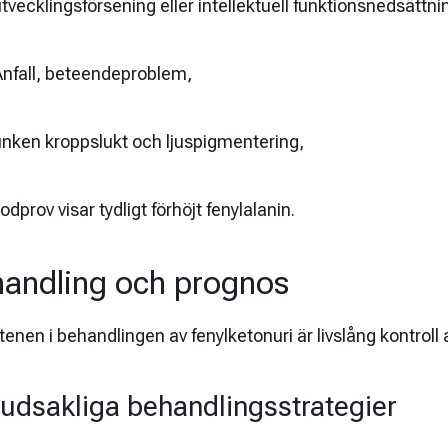
tvecklingsförsening eller intellektuell funktionsnedsättni
Anfall, beteendeproblem,
unken kroppslukt och ljuspigmentering,
odprov visar tydligt förhöjt fenylalanin.
andling och prognos
enen i behandlingen av fenylketonuri är livslång kontroll 
udsakliga behandlingsstrategier