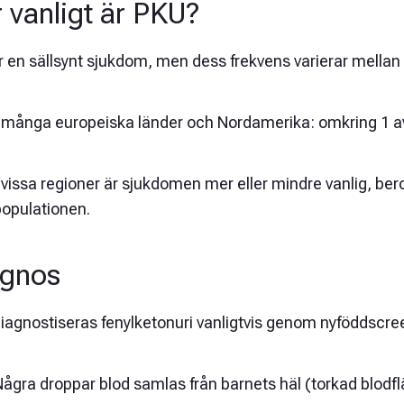
 vanligt är PKU?
 en sällsynt sjukdom, men dess frekvens varierar mellan 
I många europeiska länder och Nordamerika: omkring 1 a
 vissa regioner är sjukdomen mer eller mindre vanlig, be
populationen.
agnos
diagnostiseras fenylketonuri vanligtvis genom nyföddscre
ågra droppar blod samlas från barnets häl (torkad blodfl