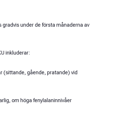
s gradvis under de första månaderna av
U inkluderar:
r (sittande, gående, pratande) vid
lvarlig, om höga fenylalaninnivåer