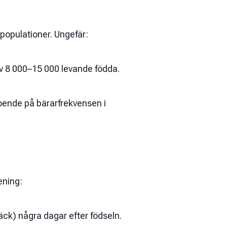
populationer. Ungefär:
v 8 000–15 000 levande födda.
roende på bärarfrekvensen i
ening:
äck) några dagar efter födseln.