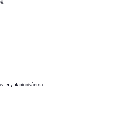
ng,
av fenylalaninnivåerna.