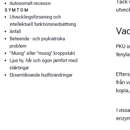
Tack 
Autosomalt recessiv
utveck
SYMTOM
Utvecklingsförsening och
intellektuell funktionsnedsättning
Vad
Anfall
Beteende- och psykiatriska
problem
PKU or
”Musig” eller ”musig” kroppslukt
fenyla
Ljus hy, hår och ögon jämfört med
släktingar
Efter
Eksemliknande hudförändringar
från v
kopia,
I viss
enzyma