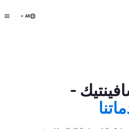
AR
فينتيك -
اتنا