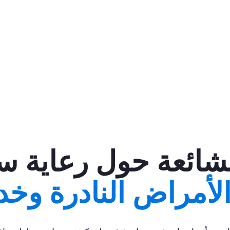
لشائعة حول رعاية سا
لأمراض النادرة وخدم