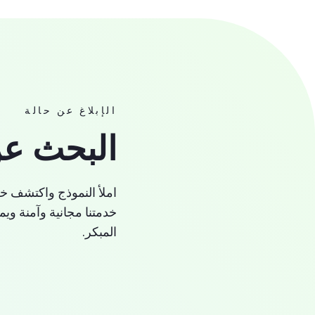
الإبلاغ عن حالة
البحث ع
املأ النموذج واكتشف خط
خدمتنا مجانية وآمنة و
المبكر.