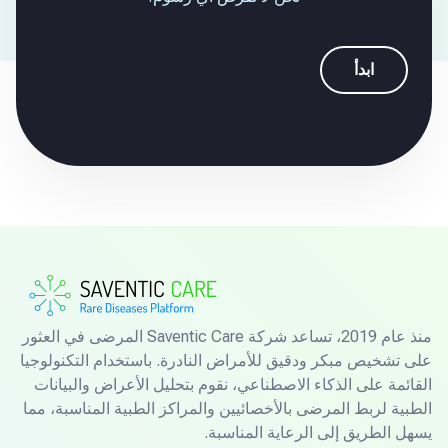
ابدأ
منذ عام 2019، تساعد شركة Saventic Care المرضى في العثور
على تشخيص مبكر ودقيق للأمراض النادرة. باستخدام التكنولوجيا
القائمة على الذكاء الاصطناعي، نقوم بتحليل الأعراض والبيانات
الطبية لربط المرضى بالأخصائيين والمراكز الطبية المناسبة، مما
يسهل الطريق إلى الرعاية المناسبة.