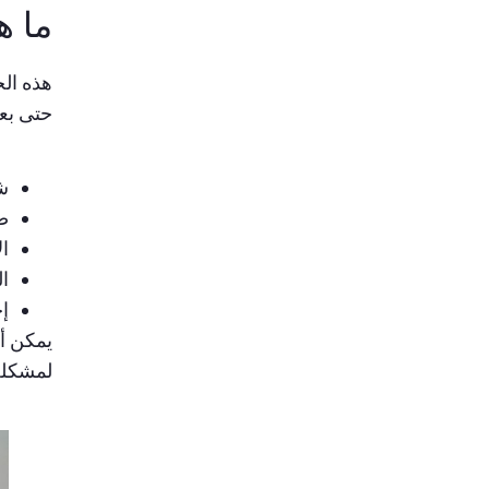
ما ه
هذه الح
حتى بعد
ش
ضب
ال
ا
إ
يمكن أن
لمشكلة