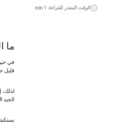
الوقت المقدر للقراءة:
1 min
ما ا
في حين 
قليل جد
لذلك، إ
الجيد التح
نستكشف 