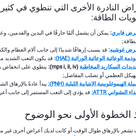
راض النادرة الأخرى التي تنطوي في كثير
يات الطاقة:
رض فابري
:
يمكن أن يشمل ألمًا حارقًا في اليدين والقدمين، وع
طاقة;
رض غوشيه
:
قد يسبب إرهاقًا شديدًا إلى جانب آلام العظام وال
وذمة الوعائية الوعائية الوراثية (HAE)
:
قد يكون التعب الشديد مص
يدات السكاريد المخاطية
(mps i, ii, iv):
ينطوي على انخفاض ها
لهيكل العظمي أو تصلب المفاصل;
بيلة الهيموغلوبينية الانتيابية الليلية (PNH):
يبدأ عادةً بالإرهاق الش
داء النشواني ATTR:
قد يؤدي إلى التعب المستمر إلى جانب أعراض
 الخطوة الأولى نحو الوضوح
 تشعر بالإرهاق طوال الوقت
أو كانت لديك أعراض أخرى غير م