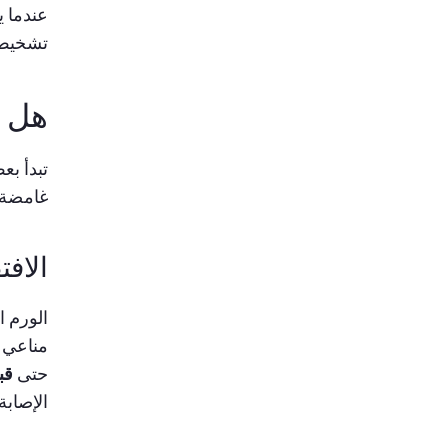
عندما 
تشخيص 
هل ي
تبدأ بع
غامضة أ
الافت
الورم ا
مناعي ذ
حتى
قب
الإصابة