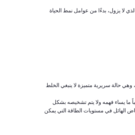
ي لا يزول، بدءًا من عوامل نمط الحياة
هاب الدماغ والنخاع العضلي/متلازمة التعب المزمن (ME/CFS)، وهي حالة سريرية متميزة لا ينبغي الخلط
ه. وغالباً ما يساء فهمه ولا يتم تشخيصه بشكل
خفاض الهائل في مستويات الطاقة التي يمكن