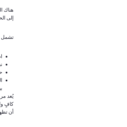
هناك ال
إلى الح
تشمل ال
اض
نق
حا
بي
كافٍ ول
أن تظهر