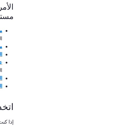
الأم
مستو
م
ال
م
ال
عد
ا
ال
ال
اتخذ
إذا كنت