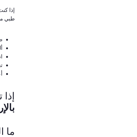
إذا كنت
طبي مشر
ض
أل
ان
تغ
أ
إذا 
بالإر
ما ا