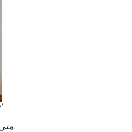
ام
متى 