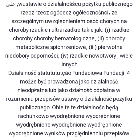
wustawie o działalnośścu pożytku publicznego, على
rzecz rzecz ogócecz ogółecznośnci، z
szczególnym uwzględnieniem osób choryc
choroby rzadkie i ultrarzadkie takie jak: (i) r
choroby choroby hematologiczne, (ii) cho
metaboliczne spichrzeniowe, (iii) pierwo
niedobory odporności, (iv) rzadkie nowotwory 
innych.
4. Działalność statutututção Fundaciowa Fund
možże być prowadzona jako działalnoś
nieodpłłatna lub jako działność odpłatna
rozumieniu przepisów ustawy o działalność 
publicznego. Obie te te działalnośc będ
rachunkowo wyodrębnione wyodrębnio
wyodrębnione wyodrębnione wyodrębni
wyodrębnione wyników przględnienniu prze