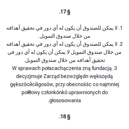
§ 17.
يمكن للصندوق أن يكون له أي دور في تحقيق أهدافه
من خلال صندوق التمويل.
يمكن للصندوق أن يكون له أي دور في تحقيق أهدافه
ل صندوق التمويل لا يمكن أن يكون له أي دور في
تحقيق أهدافه من خلال صندوق التمويل.
3. W sprawach połacachączenia zną fundac
decyzjmuje Zarząd bezwzględn wększę
gększócйcйgosów, przy obecnośśc co naj
połłłowy członkónkó uprawnionych do
głososowania.
§ 18.