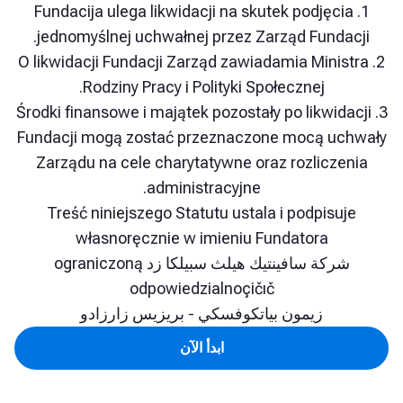
1. Fundacija ulega likwidacji na skutek podję
jednomyślnej uchwałnej przez Zarząd Fund
2. O likwidacji Fundacji Zarząd zawiadamia Min
Rodziny Pracy i Polityki Społecznej.
3. Środki finansowe i majątek pozostały po likwi
Fundacji mogą zostać przeznaczone mocą u
Zarządu na cele charytatywne oraz rozlicz
administracyjne.
Treść niniejszego Statutu ustala i podpis
własnoręcznie w imieniu Fundatora
شركة سافينتيك هيلث سبيلكا زد ograniczoną
odpowiedzialnoçičıč
زيمون بياتكوفسكي - بريزيس زارزادو
ابدأ الآن