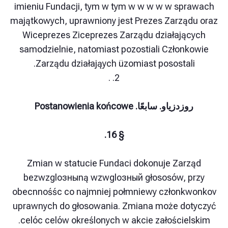
imieniu Fundacji, tym w tym w w w w w sp
majątkowych, uprawniony jest Prezes Zarząd
Wiceprezes Ziceprezes Zarządu działają
samodzielnie, natomiast pozostiali Członk
Zarządu działająych üzomiast posostali
2. .
وزدزياو. سابعًا. Postanowienia końcowe
§ 16.
Zmian w statucie Fundaci dokonuje Zar
bezwzglозныną wzwglозный głososów, p
obecnnośśc co najmniej połmniewy członk
uprawnych do głosowania. Zmiana może do
celóc celów określonych w akcie załościel