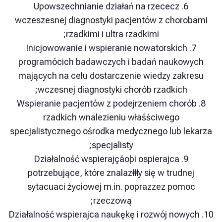
6. Upowszechnianie działań na rzececz
wczeszesnej diagnostyki pacjentów z chor
rzadkimi i ultra rzadkimi;
7. Inicjowowanie i wspieranie nowatorskic
programócich badawczych i badań nauko
mających na celu dostarczenie wiedzy zak
wczesnej diagnostyki chorób rzadkich
8. Wspieranie pacjentów z podejrzeniem cho
rzadkich wnalezieniu właśściwego
specjalistycznego ośrodka medycznego lub l
specjalisty;
9. Działalność wspierajçãoþi ospierajca
potrzebujące, które znalazłłły się w trudn
sytacuaci życiowej m.in. poprazzez pom
rzeczową;
10. Działalność wspierajca naukękę i rozwój no