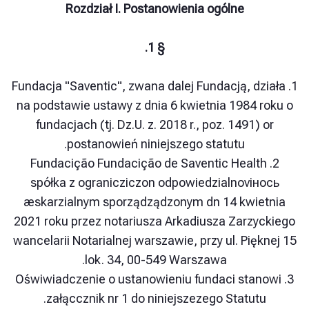
Rozdział I. Postanowienia ogólne
§ 1.
1. Fundacja "Saventic", zwana dalej Fundacją, d
na podstawie ustawy z dnia 6 kwietnia 1984 
fundacjach (tj. Dz.U. z. 2018 r., poz. 1491)
postanowień niniejszego statutu.
2. Fundacição Fundacição de Saventic Heal
spółka z ogranicziczon odpowiedzialnovi
æskarzialnym sporządządzonym dn 14 kwi
2021 roku przez notariusza Arkadiusza Zarz
wancelarii Notarialnej warszawie, przy ul. Pię
lok. 34, 00-549 Warszawa.
3. Oświwiadczenie o ustanowieniu fundaci sta
załąccznik nr 1 do niniejszezego Statut