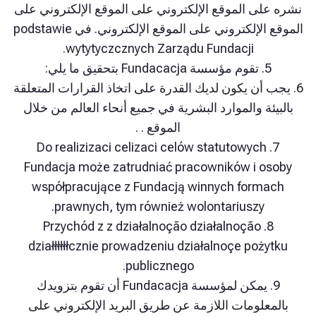
ى الموقع الإلكتروني على الموقع الإلكتروني على
الموقع الإلكتروني على الموقع الإلكتروني. في podstawie
wytytyczcznych Zarządu Fundacji.
ما يلي:
 أن يكون لديك القدرة على اتخاذ القرارات المتعلقة
ة والموارد البشرية في جميع أنحاء العالم من خلال
الموقع . .
7. Do realizizaci celizaci celów statutowyc
Fundacja może zatrudniać pracowników i 
współpracujące z Fundacją winnych form
prawnych, tym również wolontariuszy.
8. Przychód z z działalnoção działalnoção
działłłłłłcznie prowadzeniu działalnoçe poż
publicznego.
9. يمكن لمؤسسة Fundacacja أن تقوم بتزويدك
لومات اللازمة عن طريق البريد الإلكتروني على