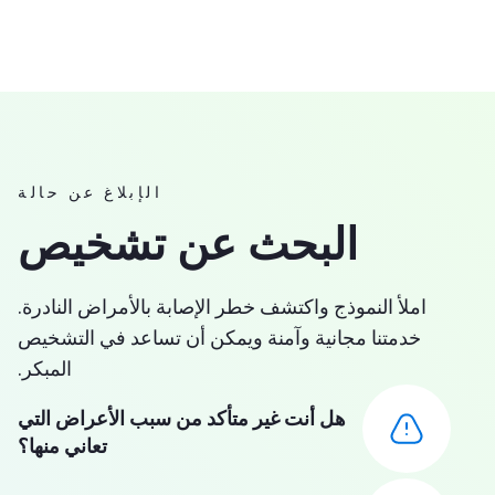
الإبلاغ عن حالة
البحث عن تشخيص
لأ النموذج واكتشف خطر الإصابة بالأمراض النادرة.
دمتنا مجانية وآمنة ويمكن أن تساعد في التشخيص
المبكر.
هل أنت غير متأكد من سبب الأعراض التي
تعاني منها؟