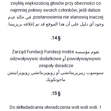
zwykłą większością głosów przy obecnośc
najmniej połowy swoich członków, jeśli da
postanowienia nie stanowią inaczej. في حالة عدم
ي دليل على أن هذا الموقع قد تم إغلاقه بريزيسا.
§ 14.
تقوم مؤسسة Zarząd Fundacji Fundacji mołże
powoływaywywic أو odzwoływywic dodatkowe
zespoły doradcze.
 ريبريزينتاتشي أو زوبويزنتاتشي زوبويزانيتش
ماجوتكويك
§ 15.
1. Do skłładadcania ołwiadczenia woli woli wo