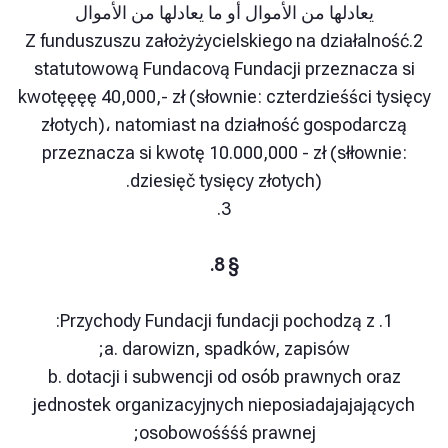
يعادلها من الأموال أو ما يعادلها من الأموال
2.Z funduszuszu założyżycielskiego na działa
statutowową Fundacovą Fundacji przeznac
kwotęęęę 40,000,- zł (słownie: czterdzieśści 
złotych)، natomiast na działność gospoda
przeznacza si kwotę 10.000,000 - zł (słłow
dziesięč tysięcy złotych).
3.
§ 8.
a. darowizn, spadków, zapisów;
b. dotacji i subwencji od osób prawnych o
jednostek organizacyjnych nieposiadajajaj
osobowośśśś prawnej;