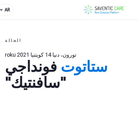
AR
الحالة
تورون، دنيا 14 كويتنيا 2021 roku
ستاتوت
فونداجي
"سافنتيك"