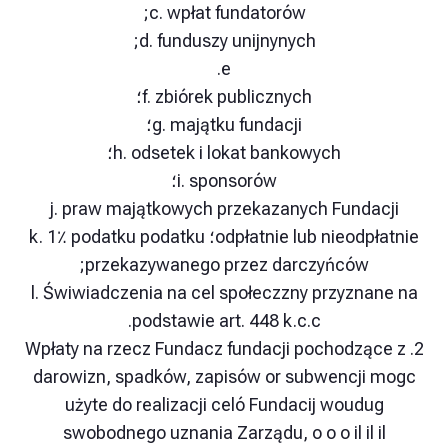
c. wpłat fundatorów;
d. funduszy unijnynych;
e.
f. zbiórek publicznych؛
g. majątku fundacji؛
h. odsetek i lokat bankowych؛
i. sponsorów؛
j. praw majątkowych przekazanych Funda
odpłatnie lub nieodpłatnie؛ k. 1٪ podatku podatku
przekazywanego przez darczyńców;
l. Świwiadczenia na cel społeczzny przyzna
podstawie art. 448 k.c.c.
2. Wpłaty na rzecz Fundacz fundacji pochodzą
darowizn, spadków, zapisów or subwencji
użyte do realizacji celó Fundacij woudu
swobodnego uznania Zarządu, o o o il il 