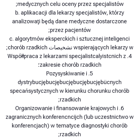
medycznych celu oceny przez specjalist
b. aplikacacji dla lekarzy specjalistów, kt
analizowaţi będą dane medyczne dostarc
przez pacjentów;
c. algorytmów eksperckich i sztucznej intel
wspierają تشخيصات chorób rzadkich;
4. Współłpraca z lekarzami specjalistcalyistcni
zakresie chorób rzadkich؛
5. Pozysyskiwanie i
dystrybucjębucjębucjębucjębucjębücny
specańsystycznych w kierunku chorunku c
rzadkich;
6. Organizowanie i finansowanie krajowych 
zagranicznych konferencncijch (lub uczestn
konferencjach) w tematyce diagnostyki ch
rzadkich;