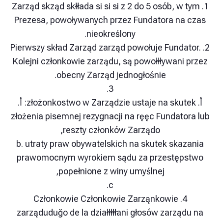
1. Zarząd skząd skłłada si si si z 2 do 5 osób, 
Prezesa, powoływanych przez Fundatora na
nieokreślony.
2. Pierwszy skład Zarząd zarząd powołuje Fund
Kolejni członkowie zarządu, są powołłływani
obecny Zarząd jednogłośnie.
3.
أ. złożonkostwo w Zarządzie ustaje na skutek: أ.
złożenia pisemnej rezygnacji na ręęc Fundat
reszty członków Zarządo,
b. utraty praw obywatelskich na skutek ska
prawomocnym wyrokiem sądu za przestęp
popełnione z winy umyślnej,
c.
4. Członkowie Członkowie Zarząnkowie
zarząduduğo de la działłłłłani głosów zarzą