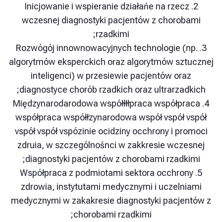
2. Inicjowanie i wspieranie działańe na rzec
wczesnej diagnostyki pacjentów z choro
rzadkimi;
3. Rozwógój innownowacyjnych technologie (
algorytmów eksperckich oraz algorytmów sz
inteligenci) w przesiewie pacjentów or
diagnostyce chorób rzadkich oraz ultrarzad
4. Międzynarodarodowa współłłłpraca współp
współpraca współłzynarodowa współ vspół 
vspół vspół vspózinie ocidziny occhrony i p
zdruia, w szczególnośnci w zakkresie wcz
diagnostyki pacjentów z chorobami rzadk
5. Współpraca z podmiotami sektora occhro
zdrowia, instytutami medycznymi i uczeln
medycznymi w zakakresie diagnostyki pacje
chorobami rzadkimi;