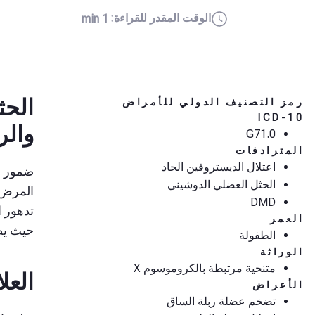
الوقت المقدر للقراءة:
1 min
رمز التصنيف الدولي للأمراض
ICD-10
والر
G71.0
المترادفات
اعتلال الديستروفين الحاد
ضمور د
الحثل العضلي الدوشيني
المرض 
DMD
تدهور ا
العمر
حيث يصيب حوالي 1 من كل ,500
الطفولة
الوراثة
متنحية مرتبطة بالكروموسوم X
العل
الأعراض
تضخم عضلة ربلة الساق