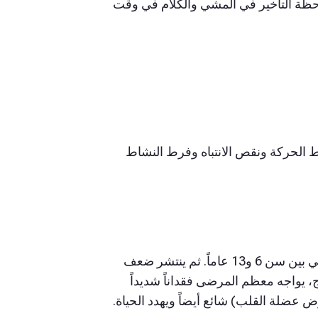
حظة التأخير في المشي والكلام في وقت
 الحركة ونقص الانتباه وفرط النشاط
يفقد الأطفال المصابون بضمور دوشين العضلي عادةً القدرة على المشي بين سن 6 و13 عاماً. ثم ينتشر ضعف
، يواجه معظم المرضى فقداناً شديداً
عضلة القلب) شائع أيضاً ويهدد الحياة.