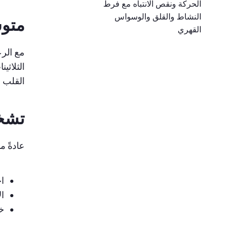
الحركة ونقص الانتباه مع فرط
النشاط والقلق والوسواس
متوس
القهري
مع الرع
الثلاثي
القلب و
تشخ
عادةً ما يت
اخ
ال
خز