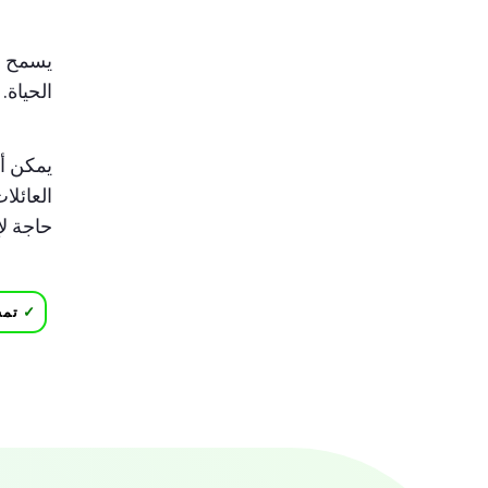
يسمح ا
الحياة.
يمكن أن
العائلا
حاجة لإ
✓
تمت