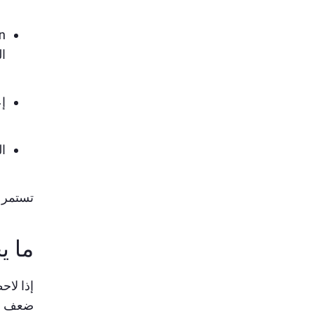
ا
إع
ا
تستمر ا
ما ي
إذا لا
ضعف ال