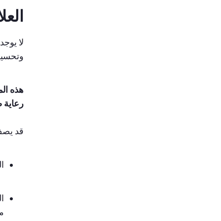
العل
وتحسين 
هذه الم
رعاية 
قد يصف
ا
ال
م