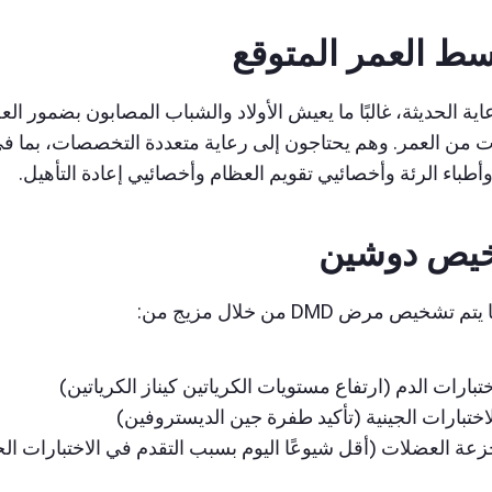
ط العمر المتوقع
اية الحديثة، غالبًا ما يعيش الأولاد والشباب المصابون بضمور 
نات من العمر. وهم يحتاجون إلى رعاية متعددة التخصصات، بما ف
أطباء الرئة وأخصائيي تقويم العظام وأخصائيي إعادة التأهيل.
يص دوشين
م تشخيص مرض DMD من خلال مزيج من:
تبارات الدم (ارتفاع مستويات الكرياتين كيناز الكرياتين)
اختبارات الجينية (تأكيد طفرة جين الديستروفين)
عة العضلات (أقل شيوعًا اليوم بسبب التقدم في الاختبارات الجي