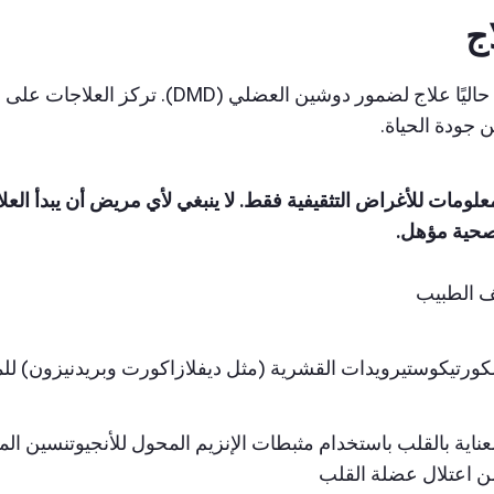
اج
لا يوجد حاليًا علاج لضمور دوشين الع
جودة الحياة.
علومات للأغراض التثقيفية فقط. لا ينبغي لأي مريض أن يبدأ العل
صحية مؤهل.
 الطبيب
لكورتيكوستيرويدات القشرية (مثل ديفلازاكورت وبريدنيزون) 
عناية بالقلب باستخدام مثبطات الإنزيم المحول للأنجيوتنسين الم
ن اعتلال عضلة القلب