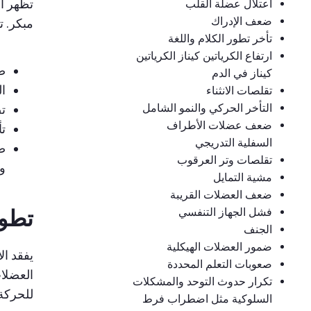
تظهر ال
اعتلال عضلة القلب
ضعف الإدراك
مبكر. ت
تأخر تطور الكلام واللغة
ارتفاع الكرياتين كيناز الكرياتين
ض
كيناز في الدم
ا
تقلصات الانثناء
التأخر الحركي والنمو الشامل
ت
ضعف عضلات الأطراف
تأ
السفلية التدريجي
صع
تقلصات وتر العرقوب
وا
مشية التمايل
ضعف العضلات القريبة
فشل الجهاز التنفسي
تطو
الجنف
ضمور العضلات الهيكلية
صعوبات التعلم المحددة
العضلات
تكرار حدوث التوحد والمشكلات
للحركة 
السلوكية مثل اضطراب فرط