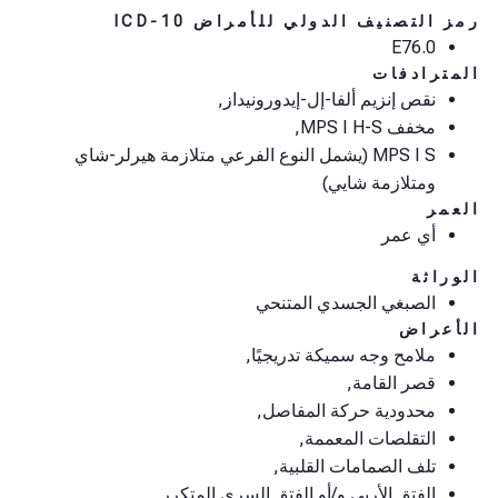
رمز التصنيف الدولي للأمراض ICD-10
E76.0
المترادفات
نقص إنزيم ألفا-إل-إيدورونيداز,
مخفف MPS I H-S,
MPS I S (يشمل النوع الفرعي متلازمة هيرلر-شاي
ومتلازمة شايي)
العمر
أي عمر
الوراثة
الصبغي الجسدي المتنحي
الأعراض
ملامح وجه سميكة تدريجيًا,
قصر القامة,
محدودية حركة المفاصل,
التقلصات المعممة,
تلف الصمامات القلبية,
الفتق الأربي و/أو الفتق السري المتكرر,