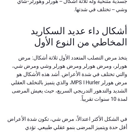
جسدية متنحية وله ثلاثة أشكال – هورلر وهورلر-شاي
وشي – تختلف في شدتها.
أشكال داء عديد السكاريد
المخاطي من النوع الأول
يتخذ مرض التصلب المتعدد الأول ثلاثة أشكال: مرض
هورلر، ومرض هورلر ومرض هورلر وشي ومرض شي،
والتي تختلف في شدة الأعراض. أشد هذه الأشكال هو
مرض هورلر MPS I Hurler، والذي يتميز بالتخلف العقلي
الشديد والتدهور التدريجي السريع، حيث يعيش المرضى
لمدة 10 سنوات تقريباً.
في الشكل الأكثر اعتدالاً، مرض شي، تكون شدة الأعراض
أقل حدة ويتميز المرضى بنمو عقلي طبيعي. تؤدي