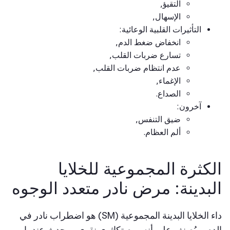
التقيؤ,
الإسهال,
التأثيرات القلبية الوعائية:
انخفاض ضغط الدم,
تسارع ضربات القلب,
عدم انتظام ضربات القلب,
الإغماء,
الصداع.
آخرون:
ضيق التنفس,
ألم العظام.
الكثرة المجموعية للخلايا
البدينة: مرض نادر متعدد الوجوه
داء الخلايا البدينة المجموعية (SM) هو اضطراب نادر في
الدم، ويُصنف على أنه ورم تكاثري نقوي. ويحدث عندما