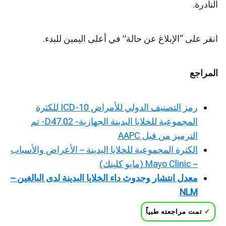
النادرة.
انقر على “الإبلاغ عن حالة” في أعلى اليمين للبدء.
المراجع
رمز التصنيف الدولي للأمراض ICD-10 للكثرة
المجموعية للخلايا البدينة الجهازية- D47.02- تم
الترميز من قبل AAPC
الكثرة المجموعية للخلايا البدينة – الأعراض والأسباب
– Mayo Clinic (مايو كلينك)
معدل انتشار وحدوث داء الخلايا البدينة لدى البالغين –
NLM
✓
تمت مراجعته طبياً