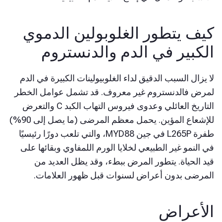
يف يتطور الغلوبولين الدموي
لكبير في الدم والدنستروم
 يزال السبب الدقيق لداء الغلوبيولينات الكبيرة في الدم
مرض فالدنستروم غير معروف. قد تشمل عوامل الخطر
التاريخ العائلي وعدوى فيروس التهاب الكبد C والتعرض
للإشعاع المؤين. يحمل معظم المرضى (ما يصل إلى 90%)
طفرة L265P في جين MYD88، والتي تلعب دورًا رئيسيًا
 النمو غير الطبيعي لخلايا الورم اللمفاوي وبقائها على
د الحياة. يتطور المرض ببطء، وقد يظل العديد من
لمرضى بدون أعراض لسنوات قبل ظهور العلامات.
لأعراض