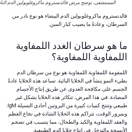
المستشفى، توضح مرض فالدنستروم ماكروغلوبولين الدم النادر.
لدنستروم ماكروغلوبولين الدم البيضاء هو نوع نادر من
سرطان، وعادةً ما يصيب كبار السن.
ا هو سرطان الغدد اللمفاوية
للمفاوية اللمفاوية؟
لمفومة اللمفاوية اللمفاوية هو نوع من سرطان الدم
يء النمو ينشأ في الخلايا البائية. تساعد هذه الخلايا عادةً
لجسم على مكافحة العدوى عن طريق إنتاج الأجسام
مضادة. في هذا المرض، تتكاثر هذه الخلايا بشكل غير
طبيعي وتنتج كميات كبيرة من البروتين أحادي النسيلة IgM.
مرور الوقت، تتراكم هذه الخلايا الشاذة في نخاع العظم
لعقد اللمفاوية والكبد والطحال، مما يتسبب في تضخم
أنسجة والتدخل في إنتاج خلايا الدم الطبيعية.