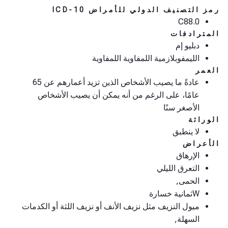
مز التصنيف الدولي للأمراض ICD-10
C88.0
لمترادفات
دبليو إم
الليمفوبلازمية اللمفاوية اللمفاوية
لعمر
عادةً ما يصيب الأشخاص الذين تزيد أعمارهم عن 65
عامًا، على الرغم من أنه يمكن أن يصيب الأشخاص
الأصغر سنًا
لوراثة
لا ينطبق
لأعراض
الإرهاق
التعرق الليلي
الحمى,
W
ثمانية خسارة
ميول النزيف مثل نزيف الأنف أو نزيف اللثة أو الكدمات
السهلة,