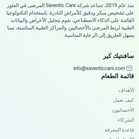
منذ عام 2019، تساعد شركة Saventic Care المرضى في العثور
ى تشخيص مبكر ودقيق للأمراض النادرة. باستخدام التكنولوجيا
قائمة على الذكاء الاصطناعي، نقوم بتحليل الأعراض والبيانات
طبية لربط المرضى بالأخصائيين والمراكز الطبية المناسبة، مما
هل الطريق إلى الرعاية المناسبة.
افنتيك كير
info@saventiccare.com
ائمة الطعام
أهداف
يف تعمل
أخصائيون
شركاء
عدة المعرفة