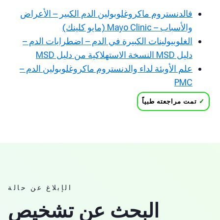
فالدنستروم ماكروغلوبولين الدم الكبير – الأعراض
والأسباب – Mayo Clinic (مايو كلينك)
الغلوبيولينات الكبيرة في الدم – اضطرابات الدم –
دليل MSD النسخة الاستهلاكية من دليل MSD
علم الأوبئة لداء والدنستروم ماكروغلوبولين الدم –
PMC
✓
تمت مراجعته طبياً
الإبلاغ عن حالة
البحث عن تشخيص